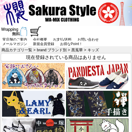
実店舗のご案内
会社概要
お支払/送料
お問い合わせ
メールマガジン
新規会員登録
お得なPoint！
商品カテゴリ一覧
>
brand:ブランド別
>
黒菟華
> キッズ
現在登録されている商品はありません