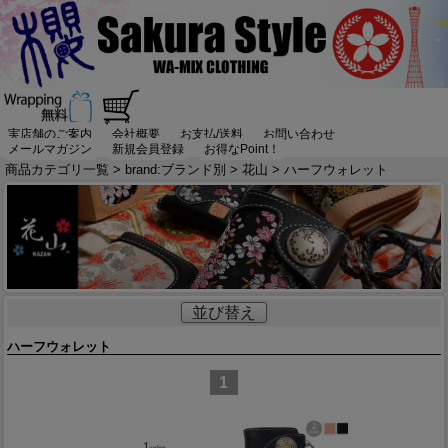
実店舗のご案内
会社概要
お支払/送料
お問い合わせ
メールマガジン
新規会員登録
お得なPoint！
商品カテゴリ一覧
>
brand:ブランド別
>
花山
> ハーフウォレット
並び替え
ハーフウォレット
1