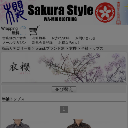
実店舗のご案内
会社概要
お支払/送料
お問い合わせ
メールマガジン
新規会員登録
お得なPoint！
商品カテゴリ一覧
>
brand:ブランド別
>
衣櫻
> 半袖トップス
並び替え
半袖トップス
1