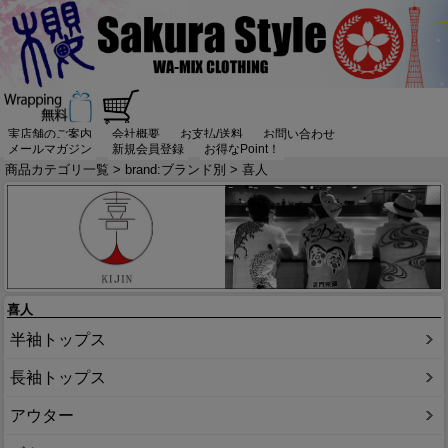
実店舗のご案内
会社概要
お支払/送料
お問い合わせ
メールマガジン
新規会員登録
お得なPoint！
商品カテゴリ一覧
>
brand:ブランド別
> 喜人
喜人
半袖トップス
長袖トップス
アウター