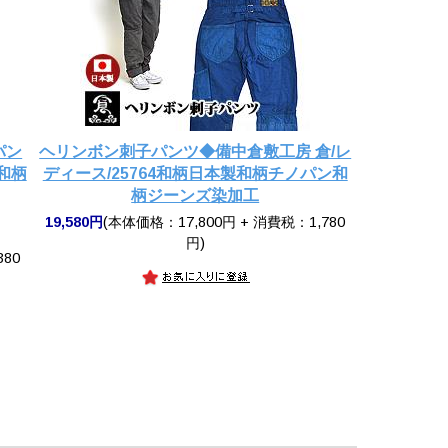
パン
ヘリンボン刺子パンツ◆備中倉敷工房 倉/レ
5和柄
ディース/25764和柄日本製和柄チノパン和
柄ジーンズ染加工
19,580円
(本体価格：17,800円 + 消費税：1,780
円)
380