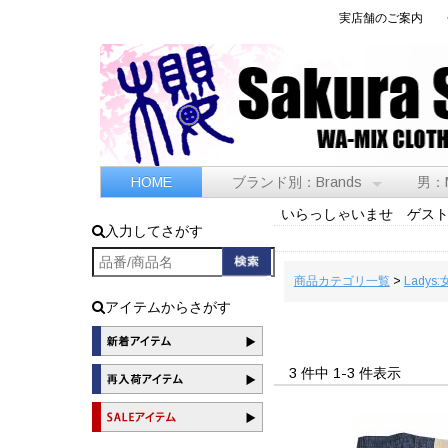
実店舗のご案内
HOME
ブランド別：Brands
男：
いらっしゃいませ ゲス
入力してさがす
商品カテゴリ一覧
>
Ladys:
アイテムからさがす
3 件中 1-3 件表示