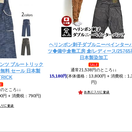
ヘリンボン刺子ダブルニーぺインター
ツ◆備中倉敷工房 倉/レディース/2576
日本製染加工
ンツ ブルートリック
通常21,538円のところ↓↓
料無料 セール 日本製
15,180円
(本体価格：13,800円 + 消費税：1,
TRICK
円)
円のところ↓↓
0円 + 消費税：790円)