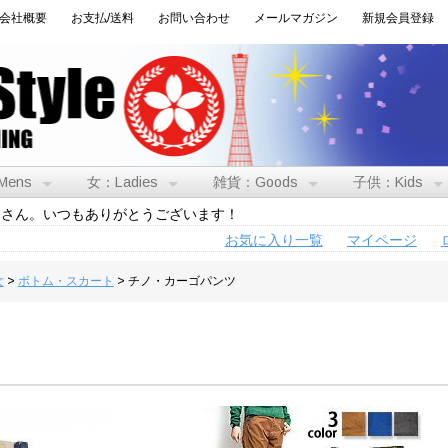
会社概要
お支払/送料
お問い合わせ
メールマガジン
新規会員登録
Mens
女：Ladies
雑貨：Goods
子供：Kids
トさん。いつもありがとうございます！
お気に入り一覧
マイページ
女
>
ボトム・スカート
> チノ・カーゴパンツ