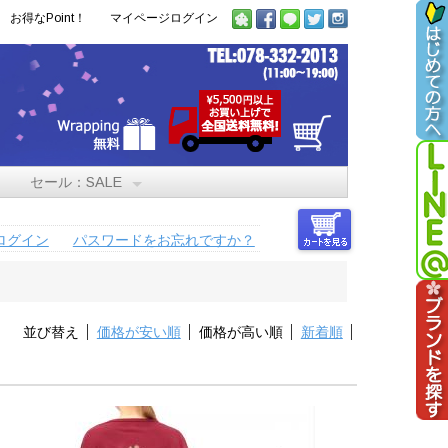
お得なPoint！
マイページログイン
セール：SALE
ログイン
パスワードをお忘れですか？
並び替え
価格が安い順
価格が高い順
新着順