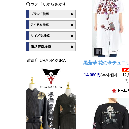
カテゴリからさがす
姉妹店 URA SAKURA
黒菟華 花の傘チュニッ
14,080円
(本体価格：12,8
円