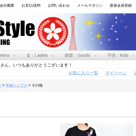
会社概要
お支払/送料
お問い合わせ
メールマガジン
新規会員登録
Mens
女：Ladies
雑貨：Goods
子供：Kids
トさん。いつもありがとうございます！
お気に入り一覧
マイページ
女
>
半袖トップス
> その他