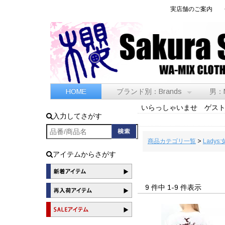
実店舗のご案内
HOME
ブランド別：Brands
男：
いらっしゃいませ ゲス
入力してさがす
商品カテゴリ一覧
>
Ladys:
アイテムからさがす
9 件中 1-9 件表示