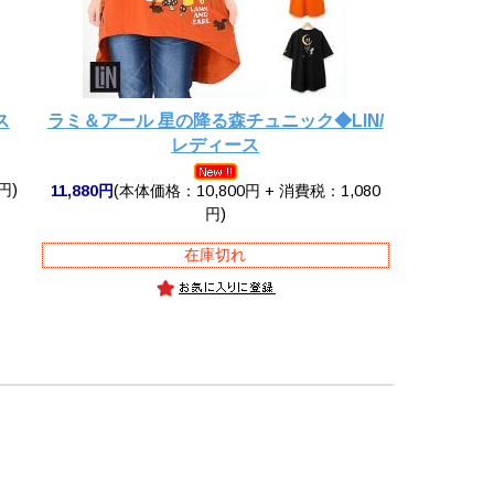
ス
ラミ＆アール 星の降る森チュニック◆LIN/
レディース
円)
11,880円
(本体価格：10,800円 + 消費税：1,080
円)
在庫切れ