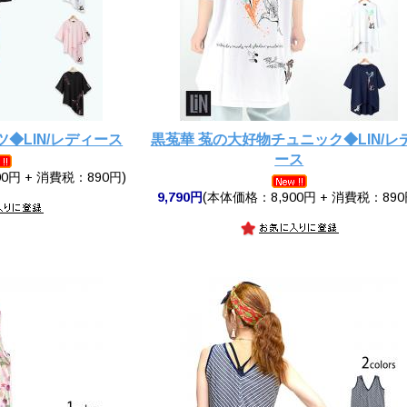
◆LIN/レディース
黒菟華 菟の大好物チュニック◆LIN/レ
ース
0円 + 消費税：890円)
9,790円
(本体価格：8,900円 + 消費税：890