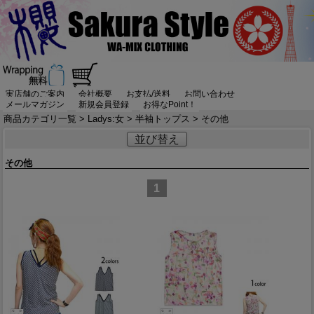
実店舗のご案内
会社概要
お支払/送料
お問い合わせ
メールマガジン
新規会員登録
お得なPoint！
商品カテゴリ一覧
>
Ladys:女
>
半袖トップス
> その他
並び替え
その他
1