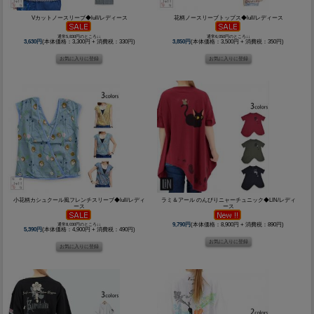
Vカットノースリーブ◆lull/レディース
花柄ノースリーブトップス◆lull/レディース
通常5,830円のところ↓↓
通常6,050円のところ↓↓
3,630円
(本体価格：3,300円 + 消費税：330円)
3,850円
(本体価格：3,500円 + 消費税：350円)
小花柄カシュクール風フレンチスリーブ◆lull/レディ
ラミ＆アール のんびりニャーチュニック◆LIN/レディ
ース
ース
通常8,030円のところ↓↓
9,790円
(本体価格：8,900円 + 消費税：890円)
5,390円
(本体価格：4,900円 + 消費税：490円)