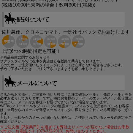
(税抜10000円未満の場合手数料300円(税抜))
佐川急便、クロネコヤマト、一部ゆうパックでお届けします
上記6つの時間指定も可能！
※商品在庫に関するお知らせ※
サクラスタイルでは在庫を実店舗と各販路で共有しております。
そのため、ご注文頂いたタイミングによっては在庫がない場合もございます。
予めご了承いただき、ご注文下さいますようお願い申し上げます。
当店からお客様へ、ご注文を頂いた後に「ご注文確認メール」「発送メール」等を
必ずお送りしております。ですが稀にお客様のサーバーのエラーやメール受信設定
等により、メールがお客様へお届けできていない場合がございます。
WEBのフリーメールやプロバイダの迷惑メールフィルタを使用されているお客様
は、当店からのメールが迷惑メールフォルダに振り分けられている可能性もござい
ます。
もしも、当店からのメールが届かない場合は、ご使用されているメールの設定をご
確認ください。
※ご注文後【3営業日】を過ぎても弊社よりメールが届かない場合はお手数
ですが、お電話より（078-332-2013）お問い合わせください。