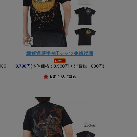
幸運達磨半袖Tシャツ◆絡繰魂
480
9,790円
(本体価格：8,900円 + 消費税：890円)