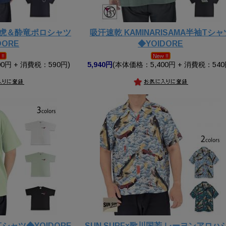
酔虎＆酔竜ポロシャツ
吸汗速乾 KAMINARISAMA半袖Tシャ
DORE
◆YOIDORE
0円 + 消費税：590円)
5,940円
(本体価格：5,400円 + 消費税：540
シャツ◆YOIDORE
SUN SURF×歌川国芳 レーヨンアロハ