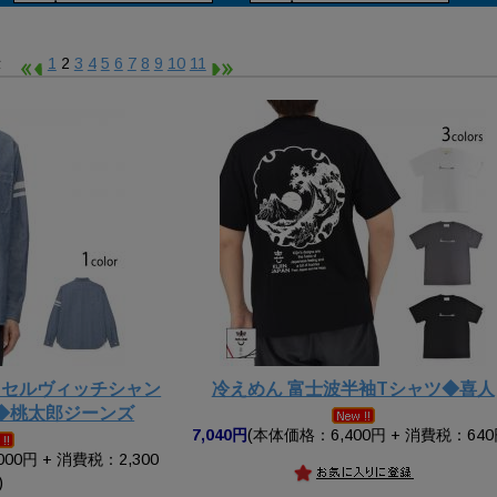
表示
1
2
3
4
5
6
7
8
9
10
11
ozセルヴィッチシャン
冷えめん 富士波半袖Tシャツ◆喜人
◆桃太郎ジーンズ
7,040円
(本体価格：6,400円 + 消費税：640
00円 + 消費税：2,300
)