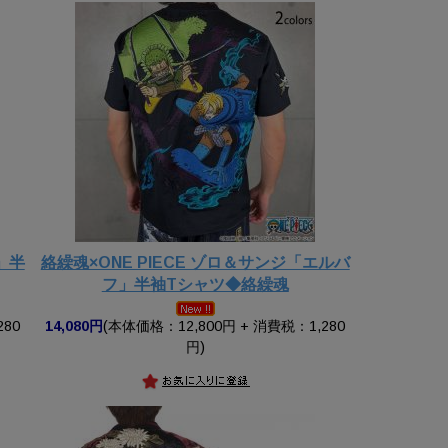
」半
絡繰魂×ONE PIECE ゾロ＆サンジ「エルバ
フ」半袖Tシャツ◆絡繰魂
280
14,080円
(本体価格：12,800円 + 消費税：1,280
円)