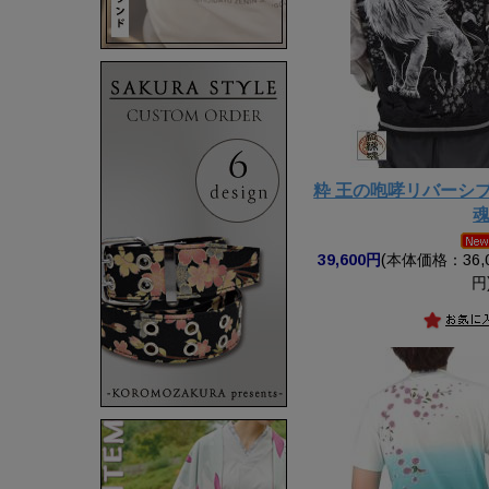
粋 王の咆哮リバーシ
39,600円
(本体価格：36,0
円