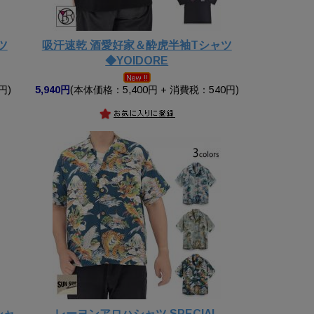
ツ
吸汗速乾 酒愛好家＆酔虎半袖Tシャツ
◆YOIDORE
円)
5,940円
(本体価格：5,400円 + 消費税：540円)
シャ
レーヨンアロハシャツ SPECIAL