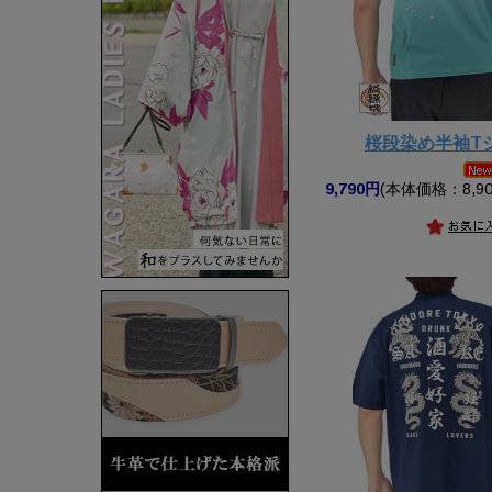
桜段染め半袖T
9,790円
(本体価格：8,90