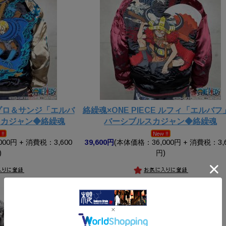
E ゾロ＆サンジ「エルバ
絡繰魂×ONE PIECE ルフィ「エルバフ
スカジャン◆絡繰魂
バーシブルスカジャン◆絡繰魂
00円 + 消費税：3,600
39,600円
(本体価格：36,000円 + 消費税：3,
)
円)