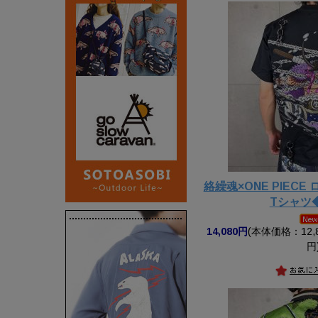
絡繰魂×ONE PIEC
Tシャツ
14,080円
(本体価格：12,8
円