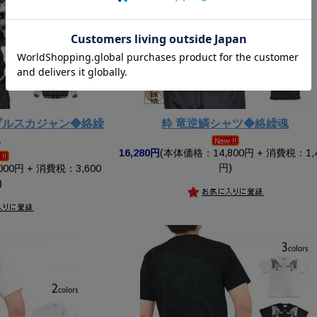
ブルスカジャン◆絡繰
粋 竜逆鱗シャツ◆絡繰魂
魂
16,280円
(本体価格：14,800円 + 消費税：1,
円)
00円 + 消費税：3,600
)