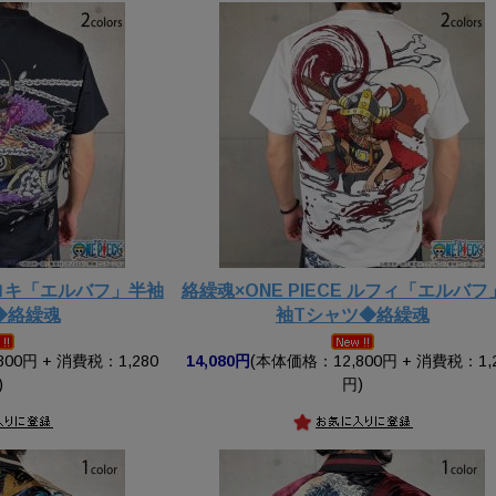
E ロキ「エルバフ」半袖
絡繰魂×ONE PIECE ルフィ「エルバフ
◆絡繰魂
袖Tシャツ◆絡繰魂
00円 + 消費税：1,280
14,080円
(本体価格：12,800円 + 消費税：1,
)
円)