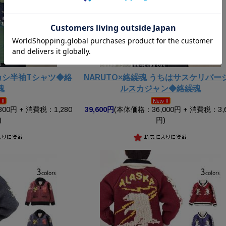
カカシ半袖Tシャツ◆絡
NARUTO×絡繰魂 うちはサスケリバー
魂
ルスカジャン◆絡繰魂
00円 + 消費税：1,280
39,600円
(本体価格：36,000円 + 消費税：3,
)
円)