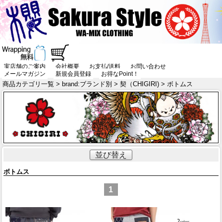
実店舗のご案内
会社概要
お支払/送料
お問い合わせ
メールマガジン
新規会員登録
お得なPoint！
商品カテゴリ一覧
>
brand:ブランド別
>
契（CHIGIRI)
> ボトムス
並び替え
ボトムス
1