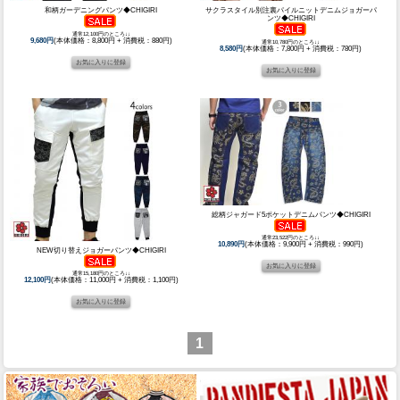
和柄ガーデニングパンツ◆CHIGIRI
サクラスタイル別注裏パイルニットデニムジョガーパ
ンツ◆CHIGIRI
通常12,100円のところ↓↓
9,680円
(本体価格：8,800円 + 消費税：880円)
通常10,780円のところ↓↓
8,580円
(本体価格：7,800円 + 消費税：780円)
総柄ジャガード5ポケットデニムパンツ◆CHIGIRI
通常23,522円のところ↓↓
10,890円
(本体価格：9,900円 + 消費税：990円)
NEW切り替えジョガーパンツ◆CHIGIRI
通常15,180円のところ↓↓
12,100円
(本体価格：11,000円 + 消費税：1,100円)
1