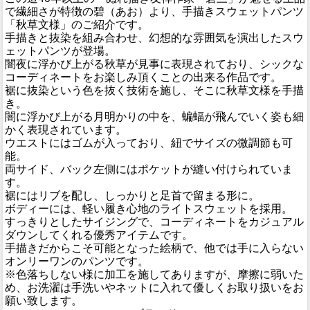
で繊細さが特徴の碧（あお）より、手描きスウェットパンツ
「秋草文様」のご紹介です。
手描きと抜染を組み合わせ、幻想的な雰囲気を演出したスウ
ェットパンツが登場。
闇夜に浮かび上がる秋草が見事に表現されており、シックな
コーディネートをお楽しみ頂くことの出来る作品です。
裾に抜染という色を抜く技術を施し、そこに秋草文様を手描
き。
闇に浮かび上がる月明かりの中を、蝙蝠が飛んでいく姿も細
かく表現されています。
ウエストにはゴムが入っており、紐でサイズの微調節も可
能。
両サイド、バック左側にはポケットが縫い付けられていま
す。
裾にはリブを配し、しっかりと足首で留まる形に。
ボディーには、軽い履き心地のライトスウェットを採用。
すっきりとしたサイジングで、コーディネートをカジュアル
ダウンしてくれる優秀アイテムです。
手描きだからこそ可能となった絵柄で、他では手に入らない
オンリーワンのパンツです。
※色落ちしない様に加工を施してありますが、摩擦に弱いた
め、お洗濯は手洗いやネットに入れて優しくお取り扱いをお
願い致します。