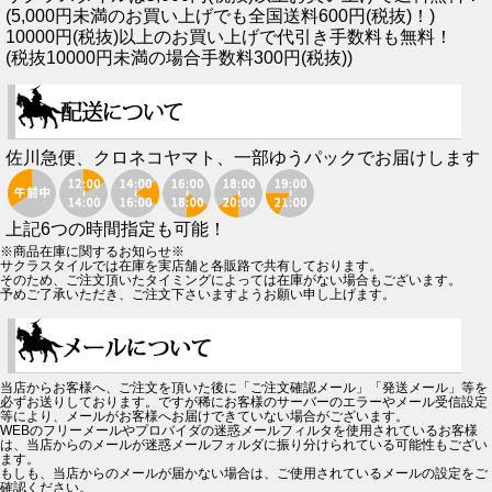
(5,000円未満のお買い上げでも全国送料600円(税抜)！)
10000円(税抜)以上のお買い上げで代引き手数料も無料！
(税抜10000円未満の場合手数料300円(税抜))
佐川急便、クロネコヤマト、一部ゆうパックでお届けします
上記6つの時間指定も可能！
※商品在庫に関するお知らせ※
サクラスタイルでは在庫を実店舗と各販路で共有しております。
そのため、ご注文頂いたタイミングによっては在庫がない場合もございます。
予めご了承いただき、ご注文下さいますようお願い申し上げます。
当店からお客様へ、ご注文を頂いた後に「ご注文確認メール」「発送メール」等を
必ずお送りしております。ですが稀にお客様のサーバーのエラーやメール受信設定
等により、メールがお客様へお届けできていない場合がございます。
WEBのフリーメールやプロバイダの迷惑メールフィルタを使用されているお客様
は、当店からのメールが迷惑メールフォルダに振り分けられている可能性もござい
ます。
もしも、当店からのメールが届かない場合は、ご使用されているメールの設定をご
確認ください。