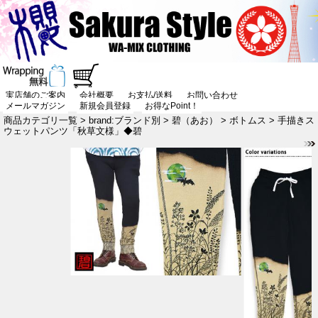
実店舗のご案内
会社概要
お支払/送料
お問い合わせ
メールマガジン
新規会員登録
お得なPoint！
商品カテゴリ一覧
>
brand:ブランド別
>
碧（あお）
>
ボトムス
> 手描きス
ウェットパンツ「秋草文様」◆碧