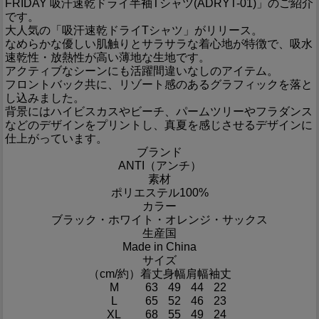
FRIDAY 吸汗速乾ドライ半袖Tシャツ(ADRYT-01)」のご紹介
です。
大人気の「吸汗速乾ドライTシャツ」がリリース。
なめらかな優しい肌触りとサラサラな着心地が特徴で、吸水
速乾性・放熱性が高い薄地な生地です。
アクティブなシーンにも活躍間違いなしのアイテム。
フロントバック共に、リゾート感のあるグラフィックを落と
し込みました。
背景にはハイビスカスやビーチ、パームツリーやフラダンス
などのデザインをプリントし、真夏を感じさせるデザインに
仕上がっています。
ブランド
ANTI（アンチ）
素材
ポリエステル100%
カラー
ブラック・ホワイト・オレンジ・サックス
生産国
Made in China
サイズ
（cm/約）
着丈
身幅
肩幅
袖丈
M
63
49
44
22
L
65
52
46
23
XL
68
55
49
24