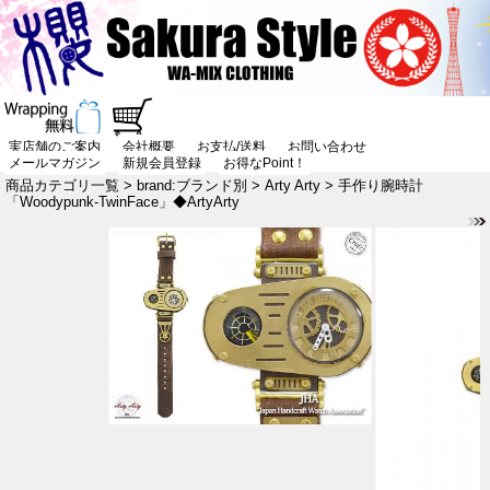
実店舗のご案内
会社概要
お支払/送料
お問い合わせ
メールマガジン
新規会員登録
お得なPoint！
商品カテゴリ一覧
>
brand:ブランド別
>
Arty Arty
> 手作り腕時計
「Woodypunk-TwinFace」◆ArtyArty