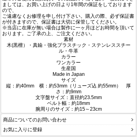
ましては、お買い上げの日より1年間の保証をしております
ので、
ご遠慮なくお修理を申し付け下さい。購入の際、必ず保証書
が付きますので、保証書は大切に保管してください。
※当店に在庫が無い場合は製作に一ヶ月ほどお時間を頂いて
おります。ご了承の上、ご注文ください。
素材
木(黒檀）・真鍮・強化プラスチック・ステンレススチー
ル・牛革
カラー
ワンカラー
生産国
Made in Japan
サイズ
縦：約40mm 横：約53mm（リューズ込 約55mm） 厚
さ：約9mm
文字盤サイズ：直径約23.5mm
ベルト幅：約18mm
腕周りのサイズ：約15～23cm
商品についてのお問い合わせ
お気に入りに登録