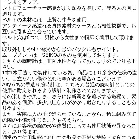
ージ度をアップ。
レトロフューチャー感覚がより深みを増して、観る人の胸に
迫ります。
ベルトの素材には、上質な牛革を使用。
アンティーク感溢れる真鍮素材のケースとも相性抜群で、お
互いに引き立て合っています。
ベルト穴は8つで、男性から女性まで幅広く着用して頂けま
す。
取り外ししやすい緩やかな形のバックルもポイント。
ムーブメントは、SEIKOのものを使用しております。
こちらの腕時計は、非防水性となっておりますのでご注意下
さい。
1本1本手造りで製作している為、商品により多少の仕様の違
い、目立たない傷や色むら等がある場合がございます。
Arty Artyの手造り腕時計は、もちろん普通の腕時計としての
使用に耐えられるよう設計・制作されておりますが、
その楽しさや美しさ、さらには斬新さを追求する過程で、製
品のある個所に多少無理な力がかかり過ぎたりすることもあ
り得ます。
また、実際に人の手で造られていることから、稀に組み立て
の際の不備が生じることも考えられ、
さらにお客様の腕の形や体質によっても使用状態が異なるこ
ともあり得ます。
通常のご使用状態においての製品の不備や故障・改良につき