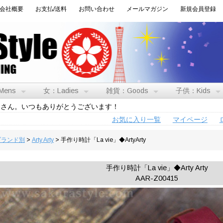
会社概要
お支払/送料
お問い合わせ
メールマガジン
新規会員登録
Mens
女：Ladies
雑貨：Goods
子供：Kids
トさん。いつもありがとうございます！
お気に入り一覧
マイページ
:ブランド別
>
Arty Arty
> 手作り時計「La vie」◆ArtyArty
手作り時計「La vie」◆Arty Arty
AAR-Z00415