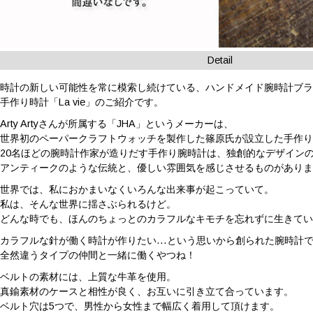
Detail
時計の新しい可能性を常に模索し続けている、ハンドメイド腕時計ブランド「
手作り時計「La vie」のご紹介です。
Arty Artyさんが所属する「JHA」というメーカーは、
世界初のペーパークラフトウォッチを製作した篠原氏が設立した手作
20名ほどの腕時計作家が造りだす手作り腕時計は、独創的なデザイン
アンティークのような伝統と、優しい雰囲気を感じさせるものがあり
世界では、私におかまいなくいろんな出来事が起こっていて。
私は、そんな世界に揺さぶられるけど。
どんな時でも、ほんのちょっとのカラフルなキモチを忘れずに生きて
カラフルな針が働く時計が作りたい…という思いから創られた腕時計
全然違うタイプの仲間と一緒に働くやつね！
ベルトの素材には、上質な牛革を使用。
真鍮素材のケースと相性が良く、お互いに引き立て合っています。
ベルト穴は5つで、男性から女性まで幅広く着用して頂けます。