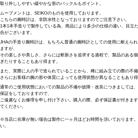
取り外ししやすい緩やかな形のバックルもポイント。
ムーブメントは、SEIKOのものを使用しております。
こちらの腕時計は、非防水性となっておりますのでご注意下さい。
1本1本手造りで製作している為、商品により多少の仕様の違い、目立
合がございます。
JHAの手造り腕時計は、もちろん普通の腕時計としての使用に耐えら
ますが、
その楽しさや美しさ、さらには斬新さを追求する過程で、製品のある
ぎたりすることもあり得ます。
また、実際に人の手で造られていることから、稀に組み立ての際の不
さらにお客様の腕の形や体質によっても使用状態が異なることもあり
通常のご使用状態においての製品の不備や故障・改良につきましては、
保証をしておりますので、
ご遠慮なくお修理を申し付け下さい。購入の際、必ず保証書が付きま
てください。
※当店に在庫が無い場合は製作に一ヶ月ほどお時間を頂いております
い。