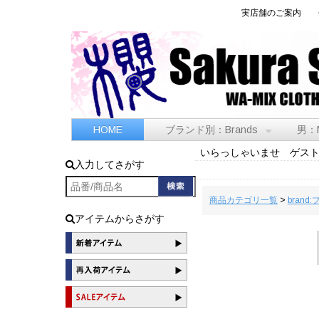
実店舗のご案内
HOME
ブランド別：Brands
男：
いらっしゃいませ ゲス
入力してさがす
商品カテゴリ一覧
>
brand
アイテムからさがす