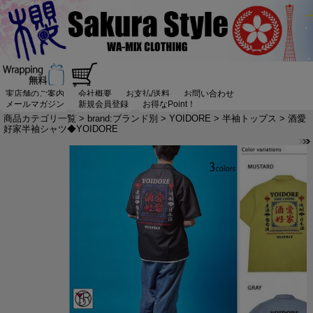
実店舗のご案内
会社概要
お支払/送料
お問い合わせ
メールマガジン
新規会員登録
お得なPoint！
商品カテゴリ一覧
>
brand:ブランド別
>
YOIDORE
>
半袖トップス
> 酒愛
好家半袖シャツ◆YOIDORE