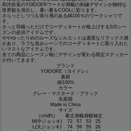
和洋折衷のYOIDOERワードが満載の刺繍デザインが独特な
世界観を演出し、暑い夏をCOOLに彩ります。
さらっとしつつも張り感のある綿100％のワークシャツで
す。
さっと羽織っただけでコーディネートが格上げするS/Sシー
ズンの必須アイテムです。
ややゆったりめのルーズなシルエットは適度なリラックス感
があり、ラフな呑みシーンでのコーディネートに取り入れた
いマストなアイテムです。
全ての商品にシーズン毎にデザインが変わる限定ステッカー
が付いてきます。
ブランド
YOIDORE（ヨイドレ）
素材
綿100%
カラー
グレー・マスタード・ブラック
生産国
Made in China
サイズ
（cm/約）
着丈
身幅
肩幅
袖丈
M(中ジョッキ)
72
57
53
25
L(大ジョッキ)
74
59
55
26