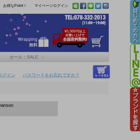
お得なPoint！
マイページログイン
セール：SALE
ログイン
パスワードをお忘れですか？
nson