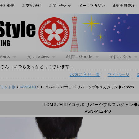
会社概要
お支払/送料
お問い合わせ
メールマガジン
新規会員登録
Mens
女：Ladies
雑貨：Goods
子供：Kids
トさん。いつもありがとうございます！
お気に入り一覧
マイページ
:ブランド別
>
VANSON
> TOM＆JERRYコラボ リバーシブルスカジャン◆vanson
TOM＆JERRYコラボ リバーシブルスカジャン◆va
VSN-M02443