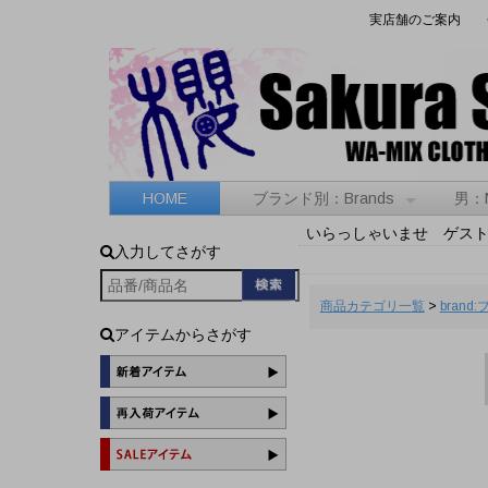
実店舗のご案内
HOME
ブランド別：Brands
男：
いらっしゃいませ ゲス
入力してさがす
商品カテゴリ一覧
>
brand
アイテムからさがす