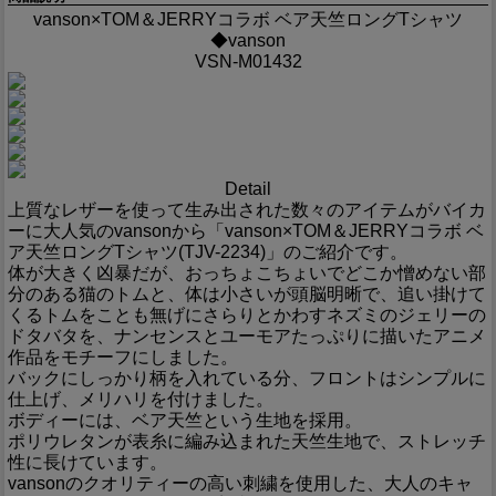
vanson×TOM＆JERRYコラボ ベア天竺ロングTシャツ
◆vanson
VSN-M01432
Detail
上質なレザーを使って生み出された数々のアイテムがバイカ
ーに大人気のvansonから「vanson×TOM＆JERRYコラボ ベ
ア天竺ロングTシャツ(TJV-2234)」のご紹介です。
体が大きく凶暴だが、おっちょこちょいでどこか憎めない部
分のある猫のトムと、体は小さいが頭脳明晰で、追い掛けて
くるトムをことも無げにさらりとかわすネズミのジェリーの
ドタバタを、ナンセンスとユーモアたっぷりに描いたアニメ
作品をモチーフにしました。
バックにしっかり柄を入れている分、フロントはシンプルに
仕上げ、メリハリを付けました。
ボディーには、ベア天竺という生地を採用。
ポリウレタンが表糸に編み込まれた天竺生地で、ストレッチ
性に長けています。
vansonのクオリティーの高い刺繍を使用した、大人のキャ