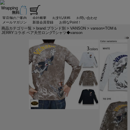
実店舗のご案内
会社概要
お支払/送料
お問い合わせ
メールマガジン
新規会員登録
お得なPoint！
商品カテゴリ一覧
>
brand:ブランド別
>
VANSON
> vanson×TOM＆
JERRYコラボ ベア天竺ロングTシャツ◆vanson