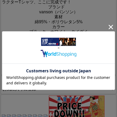
ラクターTシャツ、ここに完成です！
ブランド
vanson（バンソン）
素材
綿95%・ポリウレタン5%
カラー
ブラック・ホワイト・タイダイ
生産国
Made in China
サイズ
（cm/約）
着丈
身幅
肩幅
袖丈
M
64
51
44
64
L
66
53
47
66
XL
68
55
51
67
XXL
70
59
55
68
商品についてのお問い合わせ
お気に入りに登録