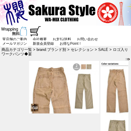
実店舗のご案内
会社概要
お支払/送料
お問い合わせ
メールマガジン
新規会員登録
お得なPoint！
商品カテゴリ一覧
>
brand:ブランド別
>
セレクション
>
SALE
> ロゴ入り
ワークパンツ◆宴