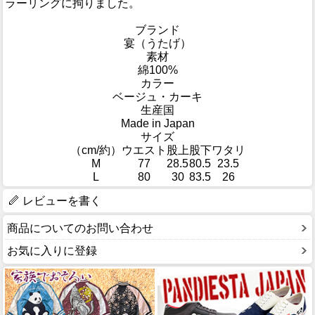
ラーリングに拘りました。
ブランド
宴（うたげ）
素材
綿100%
カラー
ベージュ・カーキ
生産国
Made in Japan
サイズ
（cm/約）
ウエスト
股上
股下
ワタリ
M
77
28.5
80.5
23.5
L
80
30
83.5
26
レビューを書く
商品についてのお問い合わせ
お気に入りに登録