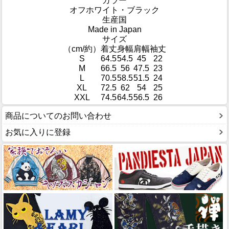
カラー
オフホワイト・ブラック
生産国
Made in Japan
サイズ
（cm/約）
着丈
身幅
肩幅
袖丈
S
64.5
54.5
45
22
M
66.5
56
47.5
23
L
70.5
58.5
51.5
24
XL
72.5
62
54
25
XXL
74.5
64.5
56.5
26
商品についてのお問い合わせ
お気に入りに登録