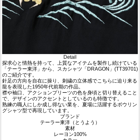
Detail
探求心と情熱を持って、上質なアイテムを製作し続けている
「テーラー東洋」から、スカシャツ「DRAGON」(TT39701)
のご紹介です。
針足の方向を自在に操り、刺繍の立体感でこちらに迫り来る
龍を表現した1950年代前期の作品。
襟や袖口、アクションプリーツの色を身頃と切り替えること
で、デザインのアクセントとしているのも特徴です。
熟練の職人にしか成し得ない業を、夏場に活躍するボウリン
グシャツ型で再現しています。
ブランド
テーラー東洋（とうよう）
素材
レーヨン100%