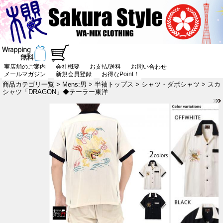
実店舗のご案内
会社概要
お支払/送料
お問い合わせ
メールマガジン
新規会員登録
お得なPoint！
商品カテゴリ一覧
>
Mens:男
>
半袖トップス
>
シャツ・ダボシャツ
> スカ
シャツ「DRAGON」◆テーラー東洋