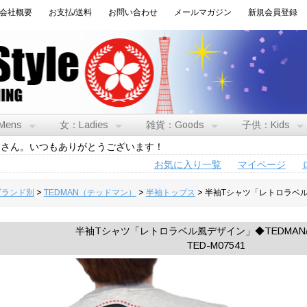
会社概要
お支払/送料
お問い合わせ
メールマガジン
新規会員登録
Mens
女：Ladies
雑貨：Goods
子供：Kids
トさん。いつもありがとうございます！
お気に入り一覧
マイページ
:ブランド別
>
TEDMAN（テッドマン）
>
半袖トップス
> 半袖Tシャツ「レトロラベル
半袖Tシャツ「レトロラベル風デザイン」◆TEDMAN
TED-M07541