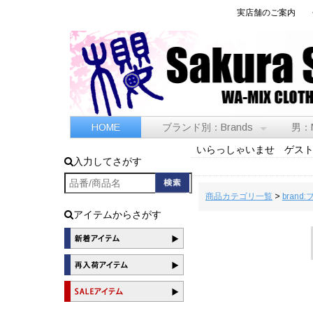
実店舗のご案内
HOME
ブランド別：Brands
男：
いらっしゃいませ ゲス
入力してさがす
商品カテゴリ一覧
>
brand
アイテムからさがす