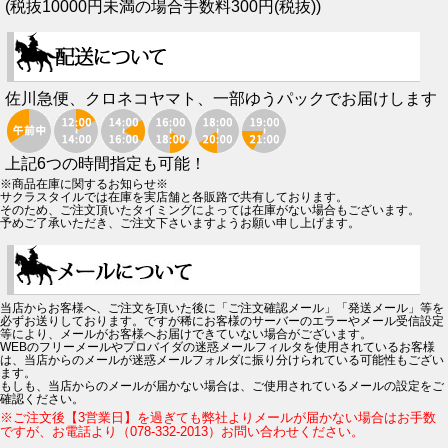
(税抜10000円未満の場合手数料300円(税抜))
佐川急便、クロネコヤマト、一部ゆうパックでお届けします
上記6つの時間指定も可能！
※商品在庫に関するお知らせ※
サクラスタイルでは在庫を実店舗と各販路で共有しております。
そのため、ご注文頂いたタイミングによっては在庫がない場合もございます。
予めご了承いただき、ご注文下さいますようお願い申し上げます。
当店からお客様へ、ご注文を頂いた後に「ご注文確認メール」「発送メール」等を
必ずお送りしております。ですが稀にお客様のサーバーのエラーやメール受信設定
等により、メールがお客様へお届けできていない場合がございます。
WEBのフリーメールやプロバイダの迷惑メールフィルタを使用されているお客様
は、当店からのメールが迷惑メールフォルダに振り分けられている可能性もござい
ます。
もしも、当店からのメールが届かない場合は、ご使用されているメールの設定をご
確認ください。
※ご注文後【3営業日】を過ぎても弊社よりメールが届かない場合はお手数
ですが、お電話より（078-332-2013）お問い合わせください。