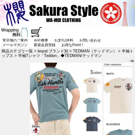
実店舗のご案内
会社概要
お支払/送料
お問い合わせ
メールマガジン
新規会員登録
お得なPoint！
商品カテゴリ一覧
>
brand:ブランド別
>
TEDMAN（テッドマン）
>
半袖ト
ップス
> 半袖Tシャツ「Teddon」◆TEDMAN/テッドマン