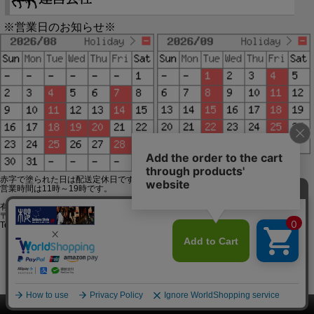
※営業日のお知らせ※
赤字で塗られた日は配送定休日です。
営業時間は11時～19時です。
有限会社ジップジップ SakuraStyle通販事業部
〒650-0021 神戸市中央区三宮町3-9-19イトウビル1,4F
Tel:078-332-2013 FAX:078-333-6644
SSL/TLSとは?
このページをPC用に切り替え