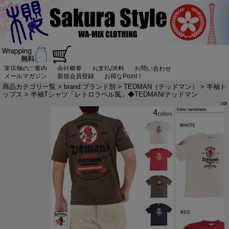
実店舗のご案内
会社概要
お支払/送料
お問い合わせ
メールマガジン
新規会員登録
お得なPoint！
商品カテゴリ一覧
>
brand:ブランド別
>
TEDMAN（テッドマン）
>
半袖ト
ップス
> 半袖Tシャツ「レトロラベル風」◆TEDMAN/テッドマン