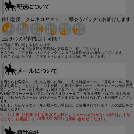
佐川急便、クロネコヤマト、一部ゆうパックでお届けします
上記6つの時間指定も可能！
※商品在庫に関するお知らせ※
サクラスタイルでは在庫を実店舗と各販路で共有しております。
そのため、ご注文頂いたタイミングによっては在庫がない場合もございます。
予めご了承いただき、ご注文下さいますようお願い申し上げます。
当店からお客様へ、ご注文を頂いた後に「ご注文確認メール」「発送メール」等を
必ずお送りしております。ですが稀にお客様のサーバーのエラーやメール受信設定
等により、メールがお客様へお届けできていない場合がございます。
WEBのフリーメールやプロバイダの迷惑メールフィルタを使用されているお客様
は、当店からのメールが迷惑メールフォルダに振り分けられている可能性もござい
ます。
もしも、当店からのメールが届かない場合は、ご使用されているメールの設定をご
確認ください。
※ご注文後【3営業日】を過ぎても弊社よりメールが届かない場合はお手数
ですが、お電話より（078-332-2013）お問い合わせください。