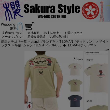
実店舗のご案内
会社概要
お支払/送料
お問い合わせ
メールマガジン
新規会員登録
お得なPoint！
商品カテゴリ一覧
>
brand:ブランド別
>
TEDMAN（テッドマン）
>
半袖ト
ップス
> 半袖Tシャツ「U.S.AIR FORCE」◆TEDMAN/テッドマン