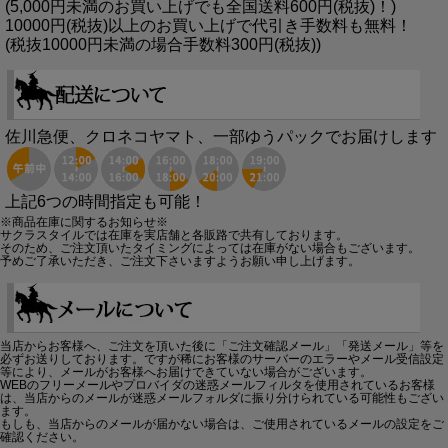
(5,000円未満のお買い上げでも全国送料600円(税抜)！)
10000円(税抜)以上のお買い上げで代引き手数料も無料！
(税抜10000円未満の場合手数料300円(税抜))
佐川急便、クロネコヤマト、一部ゆうパックでお届けします
上記6つの時間指定も可能！
※商品在庫に関するお知らせ※
サクラスタイルでは在庫を実店舗と各販路で共有しております。
そのため、ご注文頂いたタイミングによっては在庫がない場合もございます。
予めご了承いただき、ご注文下さいますようお願い申し上げます。
当店からお客様へ、ご注文を頂いた後に「ご注文確認メール」「発送メール」等を
必ずお送りしております。ですが稀にお客様のサーバーのエラーやメール受信設定
等により、メールがお客様へお届けできていない場合がございます。
WEBのフリーメールやプロバイダの迷惑メールフィルタを使用されているお客様
は、当店からのメールが迷惑メールフォルダに振り分けられている可能性もござい
ます。
もしも、当店からのメールが届かない場合は、ご使用されているメールの設定をご
確認ください。