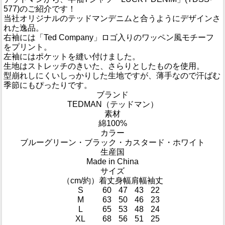
577)のご紹介です！
当社オリジナルのテッドマンデニムと合うようにデザインさ
れた逸品。
右袖には「Ted Company」ロゴ入りのワッペン風モチーフ
をプリント。
左袖にはポケットを縫い付けました。
生地はストレッチのきいた、さらりとしたものを使用。
型崩れしにくいしっかりした生地ですが、薄手なので汗ばむ
季節にもぴったりです。
ブランド
TEDMAN（テッドマン）
素材
綿100%
カラー
ブルーグリーン・ブラック・カスタード・ホワイト
生産国
Made in China
サイズ
（cm/約）
着丈
身幅
肩幅
袖丈
S
60
47
43
22
M
63
50
46
23
L
65
53
48
24
XL
68
56
51
25