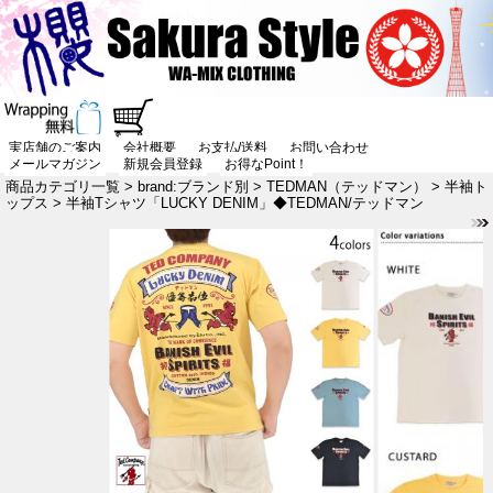
実店舗のご案内
会社概要
お支払/送料
お問い合わせ
メールマガジン
新規会員登録
お得なPoint！
商品カテゴリ一覧
>
brand:ブランド別
>
TEDMAN（テッドマン）
>
半袖ト
ップス
> 半袖Tシャツ「LUCKY DENIM」◆TEDMAN/テッドマン