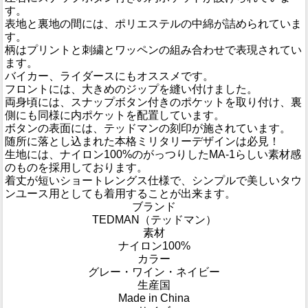
す。
表地と裏地の間には、ポリエステルの中綿が詰められていま
す。
柄はプリントと刺繍とワッペンの組み合わせで表現されてい
ます。
バイカー、ライダースにもオススメです。
フロントには、大きめのジップを縫い付けました。
両身頃には、スナップボタン付きのポケットを取り付け、裏
側にも同様に内ポケットを配置しています。
ボタンの表面には、テッドマンの刻印が施されています。
随所に落とし込まれた本格ミリタリーデザインは必見！
生地には、ナイロン100%のがっつりしたMA-1らしい素材感
のものを採用しております。
着丈が短いショートレングス仕様で、シンプルで美しいタウ
ンユース用としても着用することが出来ます。
ブランド
TEDMAN（テッドマン）
素材
ナイロン100%
カラー
グレー・ワイン・ネイビー
生産国
Made in China