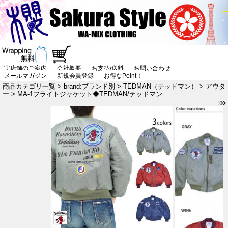
実店舗のご案内
会社概要
お支払/送料
お問い合わせ
メールマガジン
新規会員登録
お得なPoint！
商品カテゴリ一覧
>
brand:ブランド別
>
TEDMAN（テッドマン）
>
アウタ
ー
> MA-1フライトジャケット◆TEDMAN/テッドマン