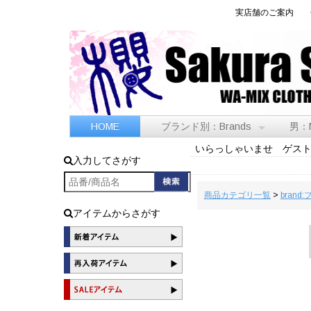
実店舗のご案内
HOME
ブランド別：Brands
男：
いらっしゃいませ ゲス
入力してさがす
商品カテゴリ一覧
>
brand
アイテムからさがす