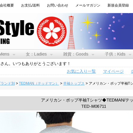
会社概要
お支払/送料
お問い合わせ
メールマガジン
新規会員登録
Mens
女：Ladies
雑貨：Goods
子供：Kids
トさん。いつもありがとうございます！
お気に入り一覧
マイページ
:ブランド別
>
TEDMAN（テッドマン）
>
半袖トップス
> アメリカン・ポップ半袖Tシ
アメリカン・ポップ半袖Tシャツ◆TEDMAN/テ
TED-M06711