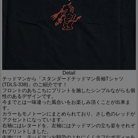
Detail
テッドマンから「スタンダードテッドマン長袖Tシャツ
(TDLS-338)」のご紹介です！
フロントのあちこちにプリントを施したシンプルながらも個
性のあるデザインです。
今までとは一味違った風合いをお楽しみ頂くことが出来ま
す。
カラーもモノトーンにまとめられており、さし色のレッドが
アクセントになっています。
右袖にはレタードを、左袖にはテッドマンの立ち姿をそれぞ
れプリントしました。
生地には、テッドマンお馴染のよれにくくタフなボディーを