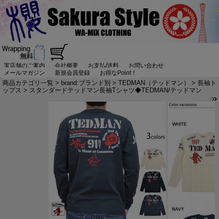
実店舗のご案内
会社概要
お支払/送料
お問い合わせ
メールマガジン
新規会員登録
お得なPoint！
商品カテゴリ一覧
>
brand:ブランド別
>
TEDMAN（テッドマン）
>
長袖ト
ップス
> スタンダードテッドマン長袖Tシャツ◆TEDMAN/テッドマン