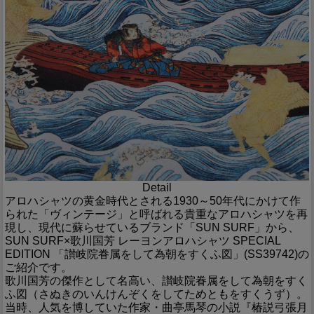
Detail
アロハシャツの黄金時代とされる1930～50年代にかけて作
られた「ヴィンテージ」と呼ばれる貴重なアロハシャツを再
現し、現代に蘇らせているブランド「SUN SURF」から、
SUN SURF×歌川国芳 レーヨンアロハシャツ SPECIAL
EDITION 「讃岐院眷属をして為朝をすくふ図」(SS39742)の
ご紹介です。
歌川国芳の傑作として名高い、讃岐院眷属をして為朝をすく
ふ図（さぬきのいんけんぞくをしてためともをすくうず）。
当時、人気を博していた作家・曲亭馬琴の小説『椿説弓張月