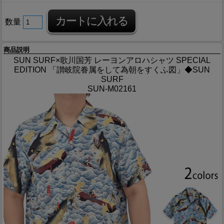
数量
商品説明
SUN SURF×歌川国芳 レーヨンアロハシャツ SPECIAL
EDITION 「讃岐院眷属をして為朝をすくふ図」◆SUN
SURF
SUN-M02161