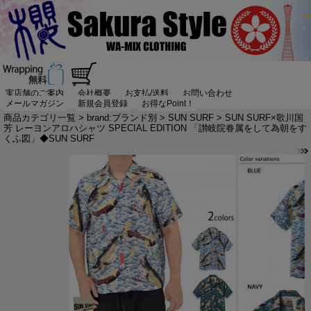
実店舗のご案内
会社概要
お支払/送料
お問い合わせ
メールマガジン
新規会員登録
お得なPoint！
商品カテゴリ一覧
>
brand:ブランド別
>
SUN SURF
> SUN SURF×歌川国
芳 レーヨンアロハシャツ SPECIAL EDITION 「讃岐院眷属をして為朝をす
くふ図」◆SUN SURF