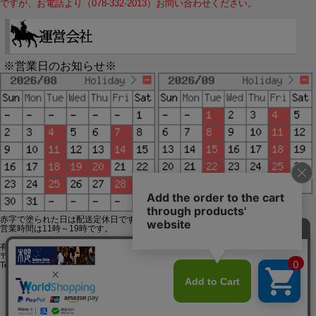
ですが、お電話より（078-332-2013）お問い合わせください。
※営業日のお知らせ※
赤字で塗られた日は配送定休日です。
営業時間は11時～19時です。
有限会社ジップジップ SakuraStyle通販事業部
〒650-0021 神戸市中央区三宮町3-9-19イトウビル1,4F
Tel:078-332-2013 FAX:078-333-6644
SSL/TLSとは?