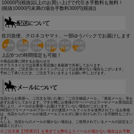
10000円(税抜)以上のお買い上げで代引き手数料も無料！
(税抜10000円未満の場合手数料300円(税抜))
佐川急便、クロネコヤマト、一部ゆうパックでお届けします
上記6つの時間指定も可能！
※商品在庫に関するお知らせ※
サクラスタイルでは在庫を実店舗と各販路で共有しております。
そのため、ご注文頂いたタイミングによっては在庫がない場合もございます。
予めご了承いただき、ご注文下さいますようお願い申し上げます。
当店からお客様へ、ご注文を頂いた後に「ご注文確認メール」「発送メール」等を
必ずお送りしております。ですが稀にお客様のサーバーのエラーやメール受信設定
等により、メールがお客様へお届けできていない場合がございます。
WEBのフリーメールやプロバイダの迷惑メールフィルタを使用されているお客様
は、当店からのメールが迷惑メールフォルダに振り分けられている可能性もござい
ます。
もしも、当店からのメールが届かない場合は、ご使用されているメールの設定をご
確認ください。
※ご注文後【3営業日】を過ぎても弊社よりメールが届かない場合はお手数