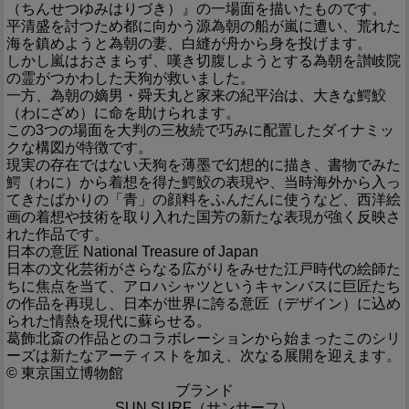
（ちんせつゆみはりづき）』の一場面を描いたものです。
平清盛を討つため都に向かう源為朝の船が嵐に遭い、荒れた
海を鎮めようと為朝の妻、白縫が舟から身を投げます。
しかし嵐はおさまらず、嘆き切腹しようとする為朝を讃岐院
の霊がつかわした天狗が救いました。
一方、為朝の嫡男・舜天丸と家来の紀平治は、大きな鰐鮫
（わにざめ）に命を助けられます。
この3つの場面を大判の三枚続で巧みに配置したダイナミッ
クな構図が特徴です。
現実の存在ではない天狗を薄墨で幻想的に描き、書物でみた
鰐（わに）から着想を得た鰐鮫の表現や、当時海外から入っ
てきたばかりの「青」の顔料をふんだんに使うなど、西洋絵
画の着想や技術を取り入れた国芳の新たな表現が強く反映さ
れた作品です。
日本の意匠 National Treasure of Japan
日本の文化芸術がさらなる広がりをみせた江戸時代の絵師た
ちに焦点を当て、アロハシャツというキャンバスに巨匠たち
の作品を再現し、日本が世界に誇る意匠（デザイン）に込め
られた情熱を現代に蘇らせる。
葛飾北斎の作品とのコラボレーションから始まったこのシリ
ーズは新たなアーティストを加え、次なる展開を迎えます。
© 東京国立博物館
ブランド
SUN SURF（サンサーフ）