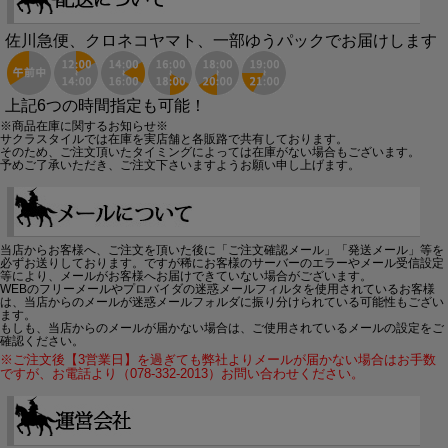
佐川急便、クロネコヤマト、一部ゆうパックでお届けします
上記6つの時間指定も可能！
※商品在庫に関するお知らせ※
サクラスタイルでは在庫を実店舗と各販路で共有しております。
そのため、ご注文頂いたタイミングによっては在庫がない場合もございます。
予めご了承いただき、ご注文下さいますようお願い申し上げます。
当店からお客様へ、ご注文を頂いた後に「ご注文確認メール」「発送メール」等を
必ずお送りしております。ですが稀にお客様のサーバーのエラーやメール受信設定
等により、メールがお客様へお届けできていない場合がございます。
WEBのフリーメールやプロバイダの迷惑メールフィルタを使用されているお客様
は、当店からのメールが迷惑メールフォルダに振り分けられている可能性もござい
ます。
もしも、当店からのメールが届かない場合は、ご使用されているメールの設定をご
確認ください。
※ご注文後【3営業日】を過ぎても弊社よりメールが届かない場合はお手数
ですが、お電話より（078-332-2013）お問い合わせください。