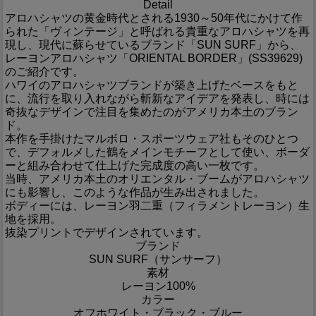
Detail
アロハシャツの黄金時代とされる1930～50年代にかけて作
られた「ヴィンテージ」と呼ばれる貴重なアロハシャツを再
現し、現代に蘇らせているブランド「SUN SURF」から、
レーヨンアロハシャツ「ORIENTAL BORDER」(SS39629)
のご紹介です。
ハワイのアロハシャツブランドが築き上げたベースをもと
に、流行を取り入れながら斬新なアイデアを発表し、時には
奇抜なデザインで注目を集めたのがアメリカ本土のブラン
ド。
本作を手掛けたマルボロ・スポーツウェア社もそのひとつ
で、デフォルメした鶴をメインモチーフとして使い、ボーダ
ーと組み合わせて仕上げた完成度の高い一枚です。
当時、アメリカ本土のオリエンタル・ブームがアロハシャツ
にも影響し、このような作品が生み出されました。
ボディーには、レーヨン羽二重（フィラメントレーヨン）生
地を採用。
抜染プリントでデザインされています。
ブランド
SUN SURF（サンサーフ）
素材
レーヨン100%
カラー
オフホワイト・ブラック・ブルー