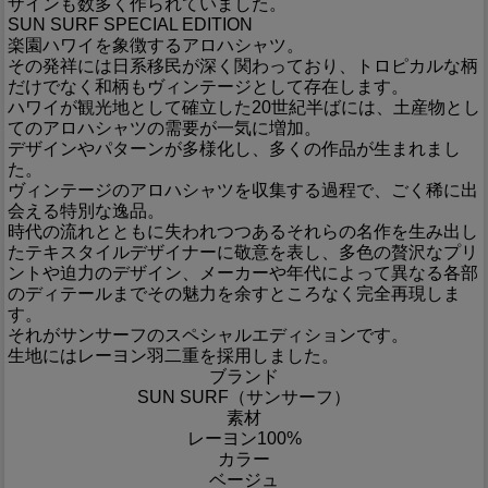
ザインも数多く作られていました。
SUN SURF SPECIAL EDITION
楽園ハワイを象徴するアロハシャツ。
その発祥には日系移民が深く関わっており、トロピカルな柄
だけでなく和柄もヴィンテージとして存在します。
ハワイが観光地として確立した20世紀半ばには、土産物とし
てのアロハシャツの需要が一気に増加。
デザインやパターンが多様化し、多くの作品が生まれまし
た。
ヴィンテージのアロハシャツを収集する過程で、ごく稀に出
会える特別な逸品。
時代の流れとともに失われつつあるそれらの名作を生み出し
たテキスタイルデザイナーに敬意を表し、多色の贅沢なプリ
ントや迫力のデザイン、メーカーや年代によって異なる各部
のディテールまでその魅力を余すところなく完全再現しま
す。
それがサンサーフのスペシャルエディションです。
生地にはレーヨン羽二重を採用しました。
ブランド
SUN SURF（サンサーフ）
素材
レーヨン100%
カラー
ベージュ