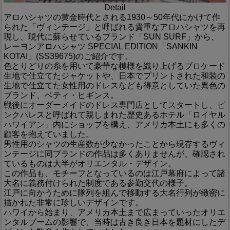
Detail
アロハシャツの黄金時代とされる1930～50年代にかけて作
られた「ヴィンテージ」と呼ばれる貴重なアロハシャツを再
現し、現代に蘇らせているブランド「SUN SURF」から、
レーヨンアロハシャツ SPECIAL EDITION「SANKIN
KOTAI」(SS39675)のご紹介です。
色とりどりの糸を用いて豪華な模様を織り上げるブロケード
生地で仕立てたジャケットや、日本でプリントされた和装の
生地で仕立てた女性用のドレスなども得意としていた異色の
ブランド、ベティ・ヒギンス。
戦後にオーダーメイドのドレス専門店としてスタートし、ピ
ンクパレスと呼ばれて親しまれた歴史あるホテル「ロイヤル
ハワイアン」内にショップを構え、アメリカ本土にも多くの
顧客を抱えていました。
男性用のシャツの生産数が少なかったことから現存するヴィ
ンテージに同ブランドの作品は多くありませんが、確認され
ているものは大半がオリエンタル・デザイン。
この作品も、モチーフとなっているのは江戸幕府によって諸
大名に義務付けられた制度である参勤交代の様子。
江戸に向かうために隊列を組んで移動する大名行列が緻密に
描かれた非常に珍しいデザインです。
ハワイから始まり、アメリカ本土まで広まっていったオリエ
ンタルブームの影響で、当時は古き良き日本を題材にしたデ