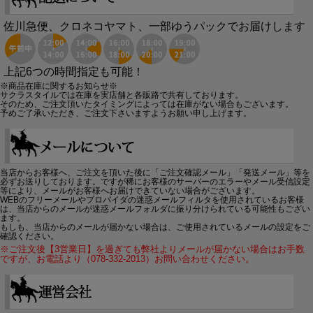
佐川急便、クロネコヤマト、一部ゆうパックでお届けします
上記6つの時間指定も可能！
※商品在庫に関するお知らせ※
サクラスタイルでは在庫を実店舗と各販路で共有しております。
そのため、ご注文頂いたタイミングによっては在庫がない場合もございます。
予めご了承いただき、ご注文下さいますようお願い申し上げます。
当店からお客様へ、ご注文を頂いた後に「ご注文確認メール」「発送メール」等を
必ずお送りしております。ですが稀にお客様のサーバーのエラーやメール受信設定
等により、メールがお客様へお届けできていない場合がございます。
WEBのフリーメールやプロバイダの迷惑メールフィルタを使用されているお客様
は、当店からのメールが迷惑メールフォルダに振り分けられている可能性もござい
ます。
もしも、当店からのメールが届かない場合は、ご使用されているメールの設定をご
確認ください。
※ご注文後【3営業日】を過ぎても弊社よりメールが届かない場合はお手数
ですが、お電話より（078-332-2013）お問い合わせください。