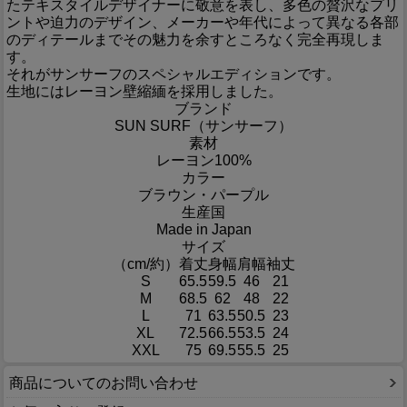
たテキスタイルデザイナーに敬意を表し、多色の贅沢なプリ
ントや迫力のデザイン、メーカーや年代によって異なる各部
のディテールまでその魅力を余すところなく完全再現しま
す。
それがサンサーフのスペシャルエディションです。
生地にはレーヨン壁縮緬を採用しました。
ブランド
SUN SURF（サンサーフ）
素材
レーヨン100%
カラー
ブラウン・パープル
生産国
Made in Japan
サイズ
（cm/約）
着丈
身幅
肩幅
袖丈
S
65.5
59.5
46
21
M
68.5
62
48
22
L
71
63.5
50.5
23
XL
72.5
66.5
53.5
24
XXL
75
69.5
55.5
25
商品についてのお問い合わせ