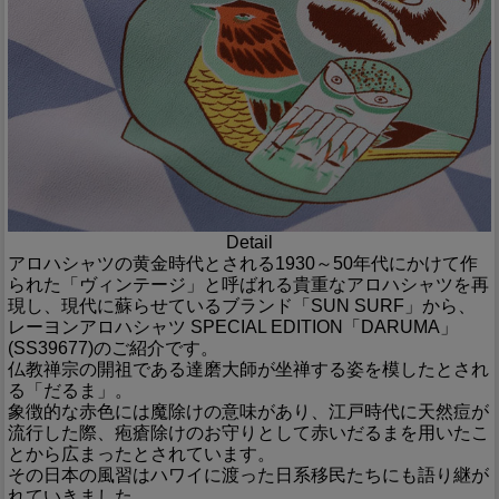
Detail
アロハシャツの黄金時代とされる1930～50年代にかけて作
られた「ヴィンテージ」と呼ばれる貴重なアロハシャツを再
現し、現代に蘇らせているブランド「SUN SURF」から、
レーヨンアロハシャツ SPECIAL EDITION「DARUMA」
(SS39677)のご紹介です。
仏教禅宗の開祖である達磨大師が坐禅する姿を模したとされ
る「だるま」。
象徴的な赤色には魔除けの意味があり、江戸時代に天然痘が
流行した際、疱瘡除けのお守りとして赤いだるまを用いたこ
とから広まったとされています。
その日本の風習はハワイに渡った日系移民たちにも語り継が
れていきました。