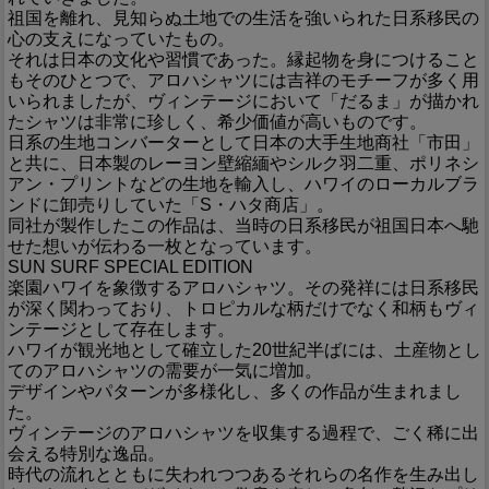
祖国を離れ、見知らぬ土地での生活を強いられた日系移民の
心の支えになっていたもの。
それは日本の文化や習慣であった。縁起物を身につけること
もそのひとつで、アロハシャツには吉祥のモチーフが多く用
いられましたが、ヴィンテージにおいて「だるま」が描かれ
たシャツは非常に珍しく、希少価値が高いものです。
日系の生地コンバーターとして日本の大手生地商社「市田」
と共に、日本製のレーヨン壁縮緬やシルク羽二重、ポリネシ
アン・プリントなどの生地を輸入し、ハワイのローカルブラ
ンドに卸売りしていた「S・ハタ商店」。
同社が製作したこの作品は、当時の日系移民が祖国日本へ馳
せた想いが伝わる一枚となっています。
SUN SURF SPECIAL EDITION
楽園ハワイを象徴するアロハシャツ。その発祥には日系移民
が深く関わっており、トロピカルな柄だけでなく和柄もヴィ
ンテージとして存在します。
ハワイが観光地として確立した20世紀半ばには、土産物とし
てのアロハシャツの需要が一気に増加。
デザインやパターンが多様化し、多くの作品が生まれまし
た。
ヴィンテージのアロハシャツを収集する過程で、ごく稀に出
会える特別な逸品。
時代の流れとともに失われつつあるそれらの名作を生み出し