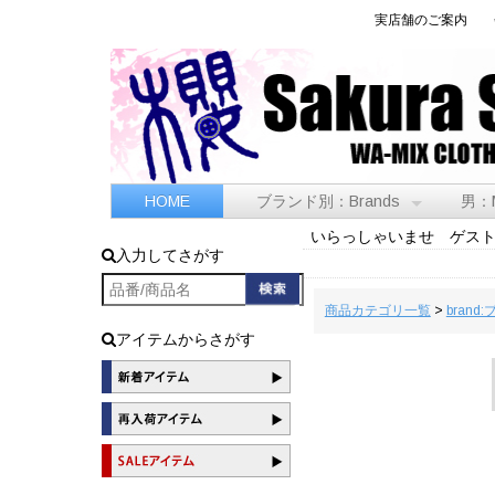
実店舗のご案内
HOME
ブランド別：Brands
男：
いらっしゃいませ ゲス
入力してさがす
商品カテゴリ一覧
>
brand
アイテムからさがす