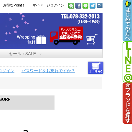
お得なPoint！
マイページログイン
セール：SALE
ログイン
パスワードをお忘れですか？
SURF