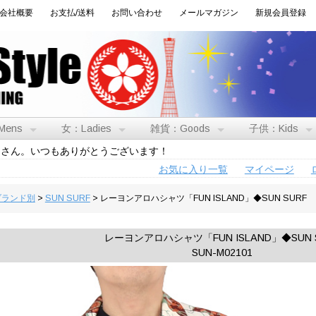
会社概要
お支払/送料
お問い合わせ
メールマガジン
新規会員登録
Mens
女：Ladies
雑貨：Goods
子供：Kids
トさん。いつもありがとうございます！
お気に入り一覧
マイページ
:ブランド別
>
SUN SURF
> レーヨンアロハシャツ「FUN ISLAND」◆SUN SURF
レーヨンアロハシャツ「FUN ISLAND」◆SUN 
SUN-M02101