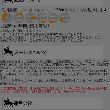
佐川急便、クロネコヤマト、一部ゆうパックでお届けします
上記6つの時間指定も可能！
※商品在庫に関するお知らせ※
サクラスタイルでは在庫を実店舗と各販路で共有しております。
そのため、ご注文頂いたタイミングによっては在庫がない場合もございます。
予めご了承いただき、ご注文下さいますようお願い申し上げます。
当店からお客様へ、ご注文を頂いた後に「ご注文確認メール」「発送メール」等を
必ずお送りしております。ですが稀にお客様のサーバーのエラーやメール受信設定
等により、メールがお客様へお届けできていない場合がございます。
WEBのフリーメールやプロバイダの迷惑メールフィルタを使用されているお客様
は、当店からのメールが迷惑メールフォルダに振り分けられている可能性もござい
ます。
もしも、当店からのメールが届かない場合は、ご使用されているメールの設定をご
確認ください。
※ご注文後【3営業日】を過ぎても弊社よりメールが届かない場合はお手数
ですが、お電話より（078-332-2013）お問い合わせください。