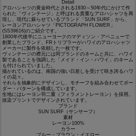
Detail
アロハシャツの黄金時代とされる1930～50年代にかけて作
られた「ヴィンテージ」と呼ばれる貴重なアロハシャツを再
現し、現代に蘇らせているブランド「SUN SURF」から、
レーヨンアロハシャツ「PICTOGRAPH FLOWER」
(SS39616)のご紹介です。
1800年代後半にニューヨークのマディソン・アベニューで
創業したブランド、FRトリプラーがハワイのアロハシャツ
メーカーに製作を依頼した一枚です。
ヴィンテージの襟元には同ブランドのネームと共に、ハワイ
製であることを強調した「メイド・イン・ハワイ」のネーム
も付けられていました。
描かれているのは、南国の強い日差しを受けて咲き誇るハワ
イの花々。
それらを抽象的にデザインし、モチーフを組み合わせてボー
ダー・パターンを構成しています。
生地にはレーヨン羽二重（フィラメントレーヨン）を採用。
抜染プリントでデザインされています。
ブランド
SUN SURF（サンサーフ）
素材
レーヨン100%
カラー
ブルー・ブラウン・イエロー