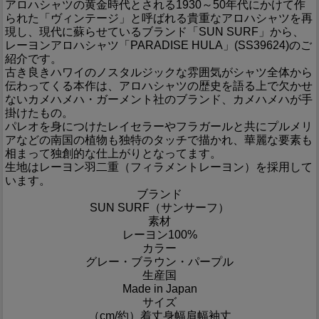
アロハシャツの黄金時代とされる1930～50年代にかけて作
られた「ヴィンテージ」と呼ばれる貴重なアロハシャツを再
現し、現代に蘇らせているブランド「SUN SURF」から、
レーヨンアロハシャツ「PARADISE HULA」(SS39624)のご
紹介です。
古き良きハワイのノスタルジックな雰囲気がシャツ全体から
伝わってくる本作は、アロハシャツの歴史を語る上で欠かせ
ないカメハメハ・ガーメント社のブランド、カメハメハが手
掛けたもの。
パレオを身につけたレイセラーやフラガールと共にプルメリ
アなどの南国の植物も独特のタッチで描かれ、華麗な要素も
相まって独創的な仕上がりとなってます。
生地はレーヨン羽二重（フィラメントレーヨン）を採用して
います。
ブランド
SUN SURF（サンサーフ）
素材
レーヨン100%
カラー
グレー・ブラウン・パープル
生産国
Made in Japan
サイズ
（cm/約）
着丈
身幅
肩幅
袖丈