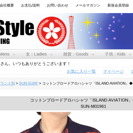
会社概要
お支払/送料
お問い合わせ
メールマガジン
新規会員登録
Mens
女：Ladies
雑貨：Goods
子供：Kids
トさん。いつもありがとうございます！
お気に入り一覧
マイページ
:ブランド別
>
SUN SURF
> コットンブロードアロハシャツ「ISLAND AVIATION」◆S
コットンブロードアロハシャツ「ISLAND AVIATION」◆
SUN-M01961