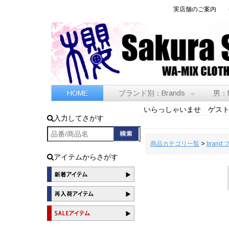
実店舗のご案内
HOME
ブランド別：Brands
男：
いらっしゃいませ ゲス
入力してさがす
商品カテゴリ一覧
>
brand
アイテムからさがす