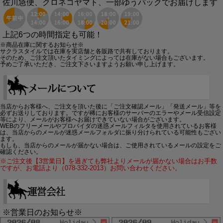
佐川急便、クロネコヤマト、一部ゆうパックでお届けします
上記6つの時間指定も可能！
※商品在庫に関するお知らせ※
サクラスタイルでは在庫を実店舗と各販路で共有しております。
そのため、ご注文頂いたタイミングによっては在庫がない場合もございます。
予めご了承いただき、ご注文下さいますようお願い申し上げます。
当店からお客様へ、ご注文を頂いた後に「ご注文確認メール」「発送メール」等を
必ずお送りしております。ですが稀にお客様のサーバーのエラーやメール受信設定
等により、メールがお客様へお届けできていない場合がございます。
WEBのフリーメールやプロバイダの迷惑メールフィルタを使用されているお客様
は、当店からのメールが迷惑メールフォルダに振り分けられている可能性もござい
ます。
もしも、当店からのメールが届かない場合は、ご使用されているメールの設定をご
確認ください。
※ご注文後【3営業日】を過ぎても弊社よりメールが届かない場合はお手数
ですが、お電話より（078-332-2013）お問い合わせください。
※営業日のお知らせ※