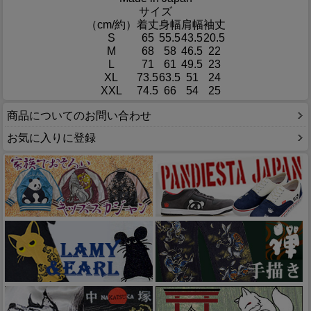
サイズ
（cm/約）
着丈
身幅
肩幅
袖丈
S
65
55.5
43.5
20.5
M
68
58
46.5
22
L
71
61
49.5
23
XL
73.5
63.5
51
24
XXL
74.5
66
54
25
商品についてのお問い合わせ
お気に入りに登録