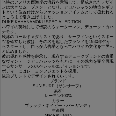
当時のアメリカ西海岸の流行を意識して、構成されたデザイ
ンは大きなムーブメントとなり、アロハシャツの地位をギフ
トという位置付けからファッションアイテムとして扱われる
ところまで引き上げました。
DUKE KAHANAMOKU SPECIAL EDITION
ハワイの英雄にして伝説のウォーターマン、デューク・カハ
ナモク。
競泳のゴールドメダリストであり、サーフィンというスポー
ツを確立した彼は、その名を冠したブランドを1930年代か
らスタートし、自らが広告塔となってハワイの文化を世界へ
と広めました。
彼の優れた感性を継承し、現存するデュークブランドの貴重
なヴィンテージアロハシャツをもとに、その魅力を完全再現
するサンサーフのスペシャルエディションです。
ボディーにはレーヨンフジエットを採用。
抜染プリントでデザインされています。
ブランド
SUN SURF（サンサーフ）
素材
レーヨン100%
カラー
ブラック・ネイビー・バーガンディ
生産国
Made in Japan