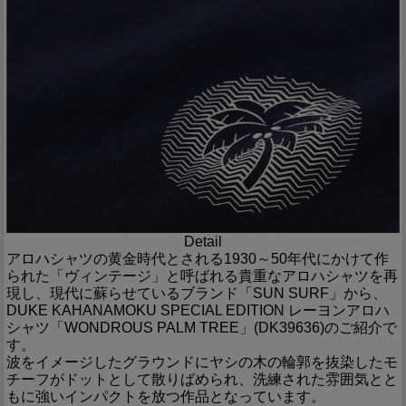
Detail
アロハシャツの黄金時代とされる1930～50年代にかけて作
られた「ヴィンテージ」と呼ばれる貴重なアロハシャツを再
現し、現代に蘇らせているブランド「SUN SURF」から、
DUKE KAHANAMOKU SPECIAL EDITION レーヨンアロハ
シャツ「WONDROUS PALM TREE」(DK39636)のご紹介で
す。
波をイメージしたグラウンドにヤシの木の輪郭を抜染したモ
チーフがドットとして散りばめられ、洗練された雰囲気とと
もに強いインパクトを放つ作品となっています。