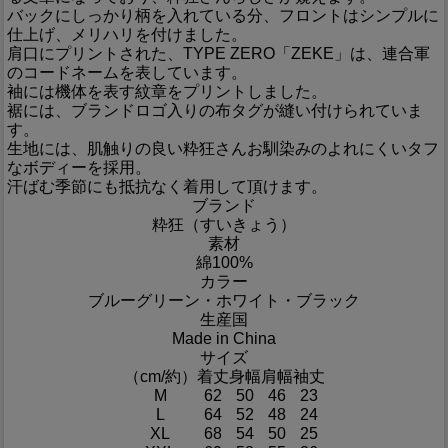
バックにしっかり柄を入れている分、フロントはシンプルに
仕上げ、メリハリを付けました。
肩口にプリントされた、TYPE ZERO「ZEKE」は、連合軍
のコードネームを表しています。
袖には機体を表す紋章をプリントしました。
裾には、ブランドロゴ入りの布タグが縫い付けられていま
す。
生地には、肌触りの良い粋狂さんお馴染みのよれにくいタフ
なボディーを採用。
汗ばむ季節にも抵抗なく着用して頂けます。
ブランド
粋狂（すいきょう）
素材
綿100%
カラー
ブルーグリーン・ホワイト・ブラック
生産国
Made in China
サイズ
（cm/約）
着丈
身幅
肩幅
袖丈
M
62
50
46
23
L
64
52
48
24
XL
68
54
50
25