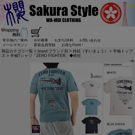
実店舗のご案内
会社概要
お支払/送料
お問い合わせ
メールマガジン
新規会員登録
お得なPoint！
商品カテゴリ一覧
>
brand:ブランド別
>
粋狂（すいきょう）
>
半袖トップ
ス
> 半袖Tシャツ「ZERO FIGHTER」◆粋狂