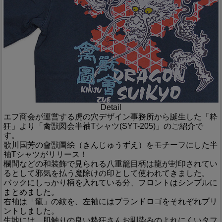
Detail
エフ商会が運営する虎の穴デザイン事務所から誕生した「粋
狂」より「禽獣図会半袖Tシャツ(SYT-205)」のご紹介で
す。
歌川国芳の會獣圖絵（きんじゅうずえ）をモチーフにした半
袖Tシャツがリリース！
欄間などの和装飾で見られる八重籠目柄は龍が封印されてい
るとして邪気を払う魔除けの印として使われてきました。
バックにしっかり柄を入れている分、フロントはシンプルに
まとめました。
右袖は「龍」の紋を、左袖にはブランドロゴをそれぞれプリ
ントしました。
生地には、肌触りの良い粋狂さんお馴染みのよれにくいタフ