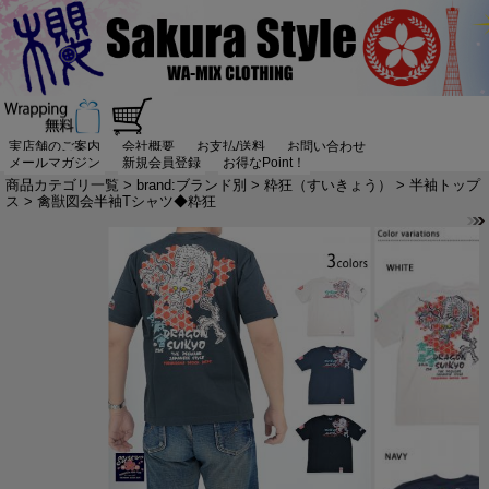
実店舗のご案内
会社概要
お支払/送料
お問い合わせ
メールマガジン
新規会員登録
お得なPoint！
商品カテゴリ一覧
>
brand:ブランド別
>
粋狂（すいきょう）
>
半袖トップ
ス
> 禽獣図会半袖Tシャツ◆粋狂