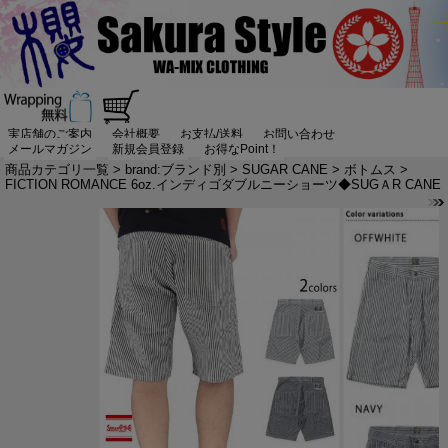
実店舗のご案内
会社概要
お支払/送料
お問い合わせ
メールマガジン
新規会員登録
お得なPoint！
商品カテゴリ一覧
>
brand:ブランド別
>
SUGAR CANE
>
ボトムス
>
FICTION ROMANCE 6oz.インディゴダブルニーショーツ◆SUGＡR CANE