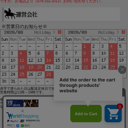
ですが、お電話より（078-332-2013）お問い合わせください。
※営業日のお知らせ※
赤字で塗られた日は配送定休日です。
営業時間は11時～19時です。
有限会社ジップジップ SakuraStyle通販事業部
〒650-0021 神戸市中央区三宮町3-9-19イトウビル1,4F
Tel:078-332-2013 FAX:078-333-6644
SSL/TLSとは?