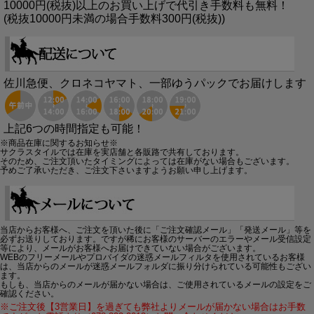
10000円(税抜)以上のお買い上げで代引き手数料も無料！
(税抜10000円未満の場合手数料300円(税抜))
佐川急便、クロネコヤマト、一部ゆうパックでお届けします
上記6つの時間指定も可能！
※商品在庫に関するお知らせ※
サクラスタイルでは在庫を実店舗と各販路で共有しております。
そのため、ご注文頂いたタイミングによっては在庫がない場合もございます。
予めご了承いただき、ご注文下さいますようお願い申し上げます。
当店からお客様へ、ご注文を頂いた後に「ご注文確認メール」「発送メール」等を
必ずお送りしております。ですが稀にお客様のサーバーのエラーやメール受信設定
等により、メールがお客様へお届けできていない場合がございます。
WEBのフリーメールやプロバイダの迷惑メールフィルタを使用されているお客様
は、当店からのメールが迷惑メールフォルダに振り分けられている可能性もござい
ます。
もしも、当店からのメールが届かない場合は、ご使用されているメールの設定をご
確認ください。
※ご注文後【3営業日】を過ぎても弊社よりメールが届かない場合はお手数