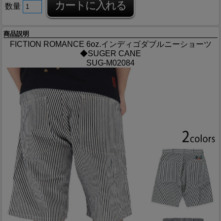
数量
商品説明
FICTION ROMANCE 6oz.インディゴダブルニーショーツ
◆SUGER CANE
SUG-M02084