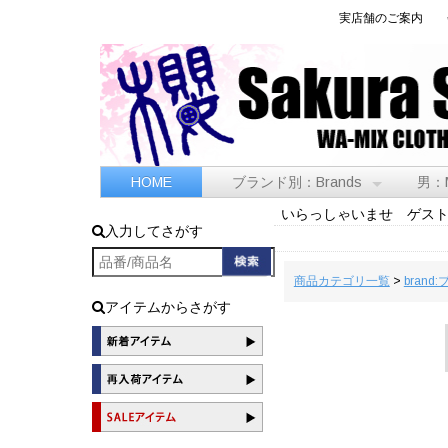
実店舗のご案内
HOME
ブランド別：Brands
男：
いらっしゃいませ ゲス
入力してさがす
商品カテゴリ一覧
>
brand
アイテムからさがす