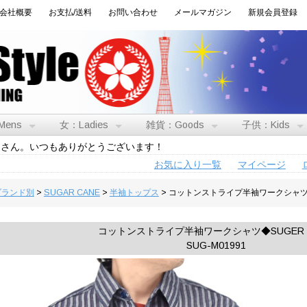
会社概要
お支払/送料
お問い合わせ
メールマガジン
新規会員登録
Mens
女：Ladies
雑貨：Goods
子供：Kids
トさん。いつもありがとうございます！
お気に入り一覧
マイページ
:ブランド別
>
SUGAR CANE
>
半袖トップス
> コットンストライプ半袖ワークシャツ◆
コットンストライプ半袖ワークシャツ◆SUGER 
SUG-M01991