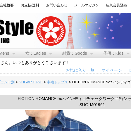
会社概要
お支払/送料
お問い合わせ
メールマガジン
新規会員登録
Mens
女：Ladies
雑貨：Goods
子供：Kids
トさん。いつもありがとうございます！
お気に入り一覧
マイページ
:ブランド別
>
SUGAR CANE
>
半袖トップス
> FICTION ROMANCE 5oz.イ
FICTION ROMANCE 5oz.インディゴチェックワーク半袖シャ
SUG-M01961