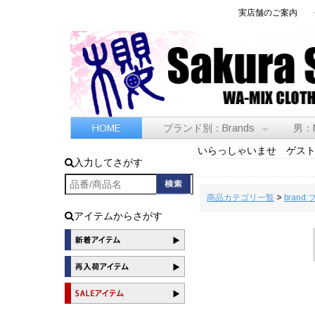
実店舗のご案内
HOME
ブランド別：Brands
男：
いらっしゃいませ ゲス
入力してさがす
商品カテゴリ一覧
>
brand
アイテムからさがす