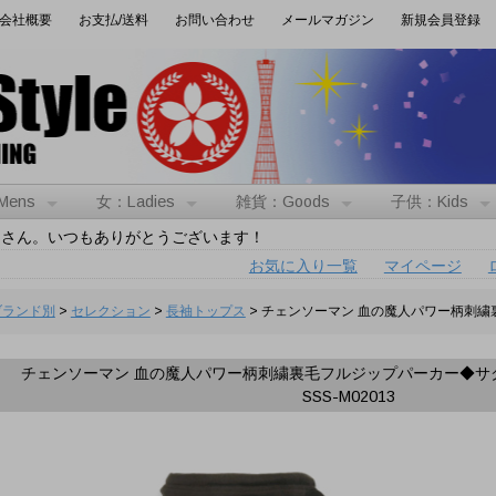
会社概要
お支払/送料
お問い合わせ
メールマガジン
新規会員登録
Mens
女：Ladies
雑貨：Goods
子供：Kids
トさん。いつもありがとうございます！
お気に入り一覧
マイページ
:ブランド別
>
セレクション
>
長袖トップス
> チェンソーマン 血の魔人パワー柄刺
チェンソーマン 血の魔人パワー柄刺繍裏毛フルジップパーカー◆サ
SSS-M02013