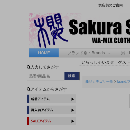
実店舗のご案内
HOME
ブランド別：Brands
男：
いらっしゃいませ ゲス
入力してさがす
商品カテゴリ一覧
>
brand
アイテムからさがす