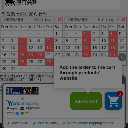
※営業日のお知らせ※
赤字で塗られた日は配送定休日です。
営業時間は11時～19時です。
有限会社ジップジップ SakuraStyle通販事業部
〒650-0021 神戸市中央区三宮町3-9-19イトウビル1,4F
Tel:078-332-2013 FAX:078-333-6644
SSL/TLSとは?
このページをPC用に切り替え