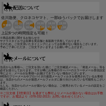
佐川急便、クロネコヤマト、一部ゆうパックでお届けします
上記6つの時間指定も可能！
※商品在庫に関するお知らせ※
サクラスタイルでは在庫を実店舗と各販路で共有しております。
そのため、ご注文頂いたタイミングによっては在庫がない場合もございます。
予めご了承いただき、ご注文下さいますようお願い申し上げます。
当店からお客様へ、ご注文を頂いた後に「ご注文確認メール」「発送メール」等を
必ずお送りしております。ですが稀にお客様のサーバーのエラーやメール受信設定
等により、メールがお客様へお届けできていない場合がございます。
WEBのフリーメールやプロバイダの迷惑メールフィルタを使用されているお客様
は、当店からのメールが迷惑メールフォルダに振り分けられている可能性もござい
ます。
もしも、当店からのメールが届かない場合は、ご使用されているメールの設定をご
確認ください。
※ご注文後【3営業日】を過ぎても弊社よりメールが届かない場合はお手数
ですが、お電話より（078-332-2013）お問い合わせください。