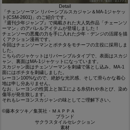
Detail
「チェンソーマン リバーシブルスカジャン＆MA-1ジャケッ
ト(CSM-2601)」のご紹介です。
『週刊少年ジャンプ』で掲載された大人気作品「チェーンソ
ーマン」のアパレルアイテムが登場しました！
チェンソーの悪魔の力を手に入れた少年・デンジの活躍を描
くアクション漫画です。
今回はチェンソーマンとポチタをモチーフの主役に採用しま
した。
こちらのジャケットはリバーシブルタイプで、表面はスカジ
ャン、裏面はMA-1ジャケットになっています。
スカジャン面はチェンソーマンを刺繍で落とし込み、MA-1
面にはポチタを刺繍しました。
レーヨン100%なので、絶妙な光沢感、そして滑らかな着心
地は申し分ありません。
なお、レーヨンの性質上と加工による糸切れや糸とび、染め
傷等が発生致します。
それもレーヨンスカジャンの味としてご理解下さい。
©藤本タツキ／集英社・ＭＡＰＰＡ
ブランド
サクラスタイルセレクション
素材