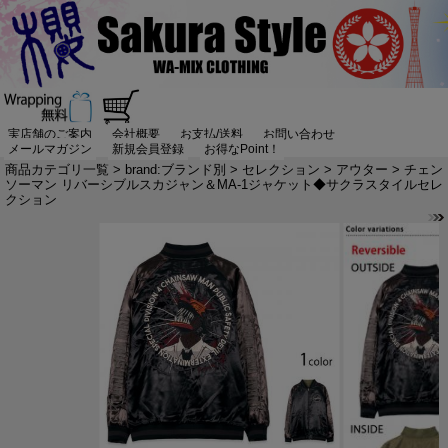
実店舗のご案内
会社概要
お支払/送料
お問い合わせ
メールマガジン
新規会員登録
お得なPoint！
商品カテゴリ一覧
>
brand:ブランド別
>
セレクション
>
アウター
> チェン
ソーマン リバーシブルスカジャン＆MA-1ジャケット◆サクラスタイルセレ
クション