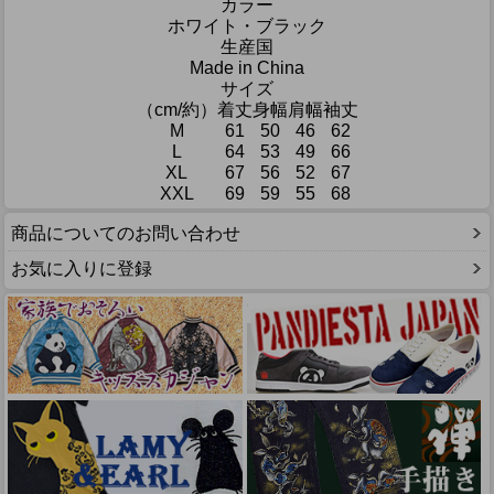
カラー
ホワイト・ブラック
生産国
Made in China
サイズ
（cm/約）
着丈
身幅
肩幅
袖丈
M
61
50
46
62
L
64
53
49
66
XL
67
56
52
67
XXL
69
59
55
68
商品についてのお問い合わせ
お気に入りに登録