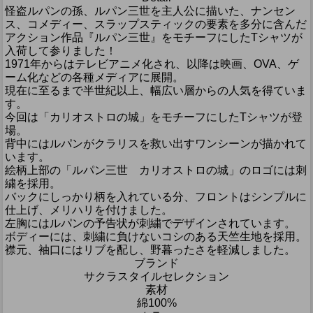
怪盗ルパンの孫、ルパン三世を主人公に描いた、ナンセン
ス、コメディー、スラップスティックの要素を多分に含んだ
アクション作品『ルパン三世』をモチーフにしたTシャツが
入荷して参りました！
1971年からはテレビアニメ化され、以降は映画、OVA、ゲ
ーム化などの各種メディアに展開。
現在に至るまで半世紀以上、幅広い層からの人気を得ていま
す。
今回は「カリオストロの城」をモチーフにしたTシャツが登
場。
背中にはルパンがクラリスを救い出すワンシーンが描かれて
います。
絵柄上部の「ルパン三世 カリオストロの城」のロゴには刺
繍を採用。
バックにしっかり柄を入れている分、フロントはシンプルに
仕上げ、メリハリを付けました。
左胸にはルパンの予告状が刺繍でデザインされています。
ボディーには、刺繍に負けないコシのある天竺生地を採用。
襟元、袖口にはリブを配し、野暮ったさを軽減しました。
ブランド
サクラスタイルセレクション
素材
綿100%