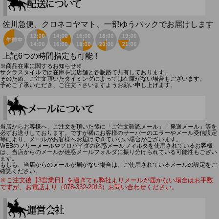
佐川急便、クロネコヤマト、一部ゆうパックでお届けします
上記6つの時間指定も可能！
※商品在庫に関するお知らせ※
サクラスタイルでは在庫を実店舗と各販路で共有しております。
そのため、ご注文頂いたタイミングによっては在庫がない場合もございます。
予めご了承いただき、ご注文下さいますようお願い申し上げます。
当店からお客様へ、ご注文を頂いた後に「ご注文確認メール」「発送メール」等を
必ずお送りしております。ですが稀にお客様のサーバーのエラーやメール受信設定
等により、メールがお客様へお届けできていない場合がございます。
WEBのフリーメールやプロバイダの迷惑メールフィルタを使用されているお客様
は、当店からのメールが迷惑メールフォルダに振り分けられている可能性もござい
ます。
もしも、当店からのメールが届かない場合は、ご使用されているメールの設定をご
確認ください。
※ご注文後【3営業日】を過ぎても弊社よりメールが届かない場合はお手数
ですが、お電話より（078-332-2013）お問い合わせください。