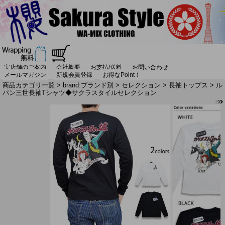
実店舗のご案内
会社概要
お支払/送料
お問い合わせ
メールマガジン
新規会員登録
お得なPoint！
商品カテゴリ一覧
>
brand:ブランド別
>
セレクション
>
長袖トップス
> ル
パン三世長袖Tシャツ◆サクラスタイルセレクション