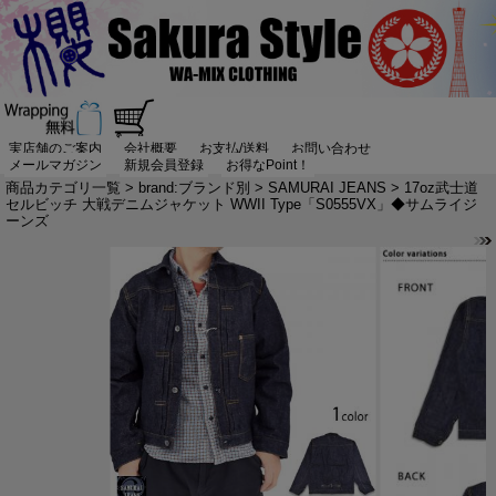
実店舗のご案内
会社概要
お支払/送料
お問い合わせ
メールマガジン
新規会員登録
お得なPoint！
商品カテゴリ一覧
>
brand:ブランド別
>
SAMURAI JEANS
> 17oz武士道
セルビッチ 大戦デニムジャケット WWII Type「S0555VX」◆サムライジ
ーンズ