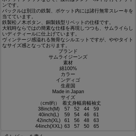
ンです。
バックルは別注の鉄製、ポケット内には諸行無常スレーキを
当てています。
鉄製松ノ木ボタン、銅製銭型リベットの仕様です。
大戦時ならではの簡素な仕様を再現しつつも、サムライらし
いディティールに仕上げています。
ヴィンテージ感溢れる無骨なシルエットですが、ややタイト
なサイズ感となっております。
ブランド
サムライジーンズ
素材
綿100%
カラー
インディゴ
生産国
Made in Japan
サイズ
（cm/約）
着丈
身幅
肩幅
袖丈
38inch(M)
57
52
44
59
40inch(L)
59
54
46
61
42inch(XL)
61
56
48
63
44inch(XXL)
63
57
50
65