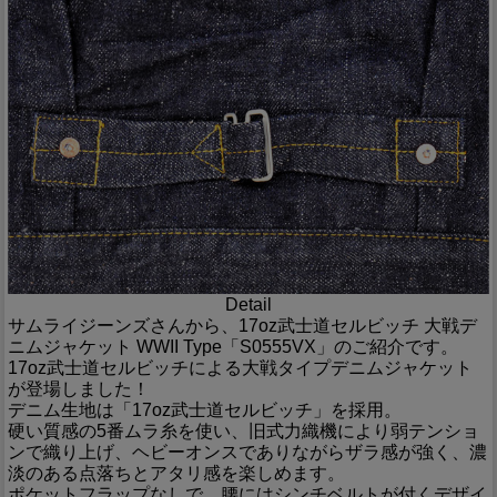
Detail
サムライジーンズさんから、17oz武士道セルビッチ 大戦デ
ニムジャケット WWII Type「S0555VX」のご紹介です。
17oz武士道セルビッチによる大戦タイプデニムジャケット
が登場しました！
デニム生地は「17oz武士道セルビッチ」を採用。
硬い質感の5番ムラ糸を使い、旧式力織機により弱テンショ
ンで織り上げ、ヘビーオンスでありながらザラ感が強く、濃
淡のある点落ちとアタリ感を楽しめます。
ポケットフラップなしで、腰にはシンチベルトが付くデザイ