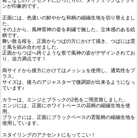
着こなしのアクセントにぴったりの、ダイナミックなデザイ
ンが印象的です。
正面には、色遣いの鮮やかな和柄の縮緬生地を切り替えまし
た。
その上から、風神雷神の姿を刺繍で施した、立体感のある絵
柄です。
舞い散る桜を、正面からつばの方にかけて描き、つばには雲
と風を組み合わせました。
正面からつばへ跨ぐような形で風神の姿がデザインされてお
り、迫力満点です！
両サイドから後方にかけてはメッシュを使用し、通気性をプ
ラス。
サイズは、後ろのアジャスターで微調節が出来るようになっ
ています♪
カラーは、エンジとブラックの2色をご用意致しました。
エンジには、正面にホワイトベースの花柄の縮緬生地を使
用。
ブラックには、正面にブラックベースの雲龍柄の縮緬生地を
使用しています。
スタイリングのアクセントにもってこい！