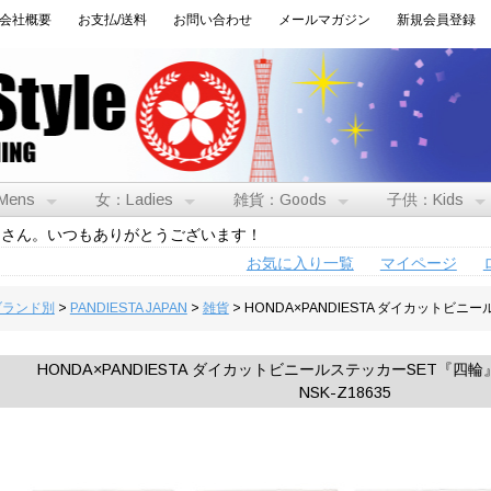
会社概要
お支払/送料
お問い合わせ
メールマガジン
新規会員登録
Mens
女：Ladies
雑貨：Goods
子供：Kids
トさん。いつもありがとうございます！
お気に入り一覧
マイページ
:ブランド別
>
PANDIESTA JAPAN
>
雑貨
> HONDA×PANDIESTA ダイカットビニー
HONDA×PANDIESTA ダイカットビニールステッカーSET『四輪』◆P
NSK-Z18635