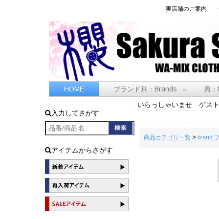
実店舗のご案内
HOME
ブランド別：Brands
男：
いらっしゃいませ ゲス
入力してさがす
商品カテゴリ一覧
>
brand
アイテムからさがす