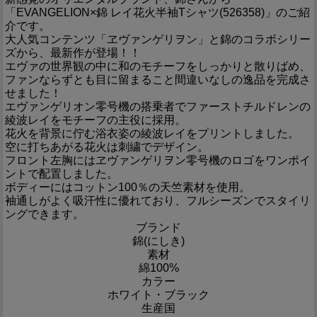
「EVANGELION×錦 レイ花火半袖Tシャツ(526358)」のご紹
介です。
大人気コンテンツ「ヱヴァンゲリヲン」と錦のコラボシリー
ズから、最新作が登場！！
エヴァの世界観の中に和のモチーフをしっかりと散りばめ、
ファンならずとも目に留まること間違いなしの逸品を完成さ
せました！
エヴァンゲリオン零号機の搭乗者でファーストチルドレンの
綾波レイをモチーフの主役に採用。
花火を背景に佇む浴衣姿の綾波レイをプリントしました。
空に打ちあがる花火は刺繍でデザイン。
フロント左胸にはヱヴァンゲリヲン零号機のロゴをワンポイ
ントで配置しました。
ボディーにはコットン100％の天竺素材を使用。
袖通しがよく吸汗性に優れており、フルシーズンでスタイリ
ングできます。
ブランド
錦(にしき)
素材
綿100%
カラー
ホワイト・ブラック
生産国