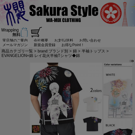
実店舗のご案内
会社概要
お支払/送料
お問い合わせ
メールマガジン
新規会員登録
お得なPoint！
商品カテゴリ一覧
>
brand:ブランド別
>
錦
>
半袖トップス
>
EVANGELION×錦 レイ花火半袖Tシャツ◆錦