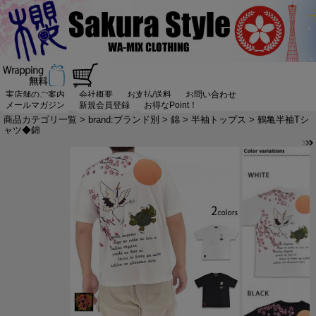
実店舗のご案内
会社概要
お支払/送料
お問い合わせ
メールマガジン
新規会員登録
お得なPoint！
商品カテゴリ一覧
>
brand:ブランド別
>
錦
>
半袖トップス
> 鶴亀半袖Tシ
ャツ◆錦