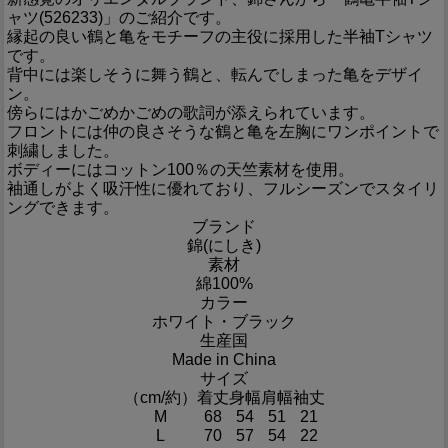
ャツ(526233)」のご紹介です。
縁起の良い鶴と亀をモチーフの主役に採用した半袖Tシャツ
です。
背中には楽しそうに舞う鶴と、転んでしまった亀をデザイ
ン。
傍らにはかごめかごめの歌詞が添えられています。
フロントには仲の良さそうな鶴と亀を左胸にワンポイントで
刺繍しました。
ボディーにはコットン100％の天竺素材を使用。
袖通しがよく吸汗性に優れており、フルシーズンでスタイリ
ングできます。
ブランド
錦(にしき)
素材
綿100%
カラー
ホワイト・ブラック
生産国
Made in China
サイズ
（cm/約）
着丈
身幅
肩幅
袖丈
M
68
54
51
21
L
70
57
54
22