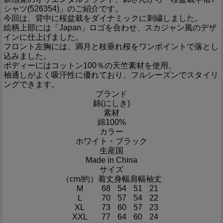
シャツ(526354)」のご紹介です。
今回は、背中に桜盆栽をダイナミックに刺繍しました。
絵柄上部には「Japan」ロゴを合わせ、スカジャン風のデザ
インに仕上げました。
フロント左胸には、満月と枝垂れ桜をワンポイントで落とし
込みました。
ボディーにはコットン100％の天竺素材を使用。
袖通しがよく吸汗性に優れており、フルシーズンでスタイリ
ングできます。
ブランド
錦(にしき)
素材
綿100%
カラー
ホワイト・ブラック
生産国
Made in China
サイズ
（cm/約）
着丈
身幅
肩幅
袖丈
M
68
54
51
21
L
70
57
54
22
XL
73
60
57
23
XXL
77
64
60
24