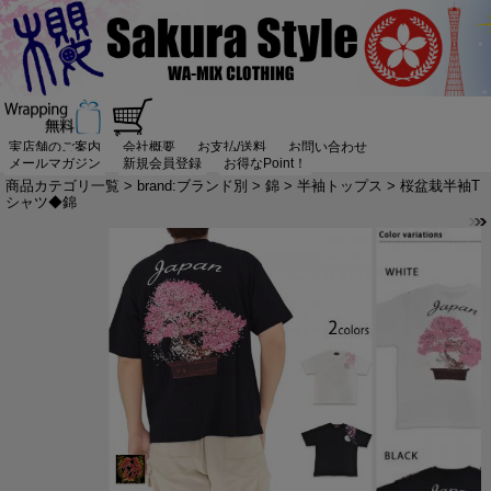
実店舗のご案内
会社概要
お支払/送料
お問い合わせ
メールマガジン
新規会員登録
お得なPoint！
商品カテゴリ一覧
>
brand:ブランド別
>
錦
>
半袖トップス
> 桜盆栽半袖T
シャツ◆錦